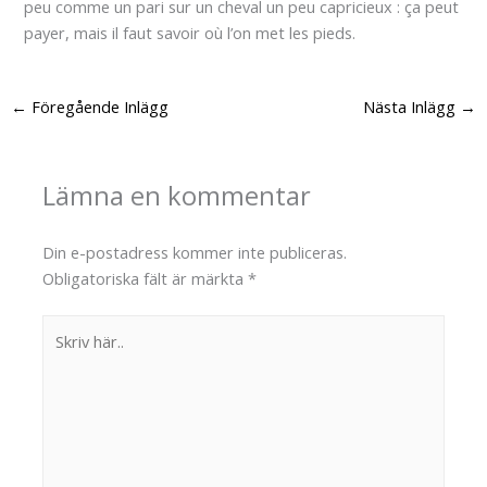
peu comme un pari sur un cheval un peu capricieux : ça peut
payer, mais il faut savoir où l’on met les pieds.
←
Föregående Inlägg
Nästa Inlägg
→
Lämna en kommentar
Din e-postadress kommer inte publiceras.
Obligatoriska fält är märkta
*
Skriv
här..