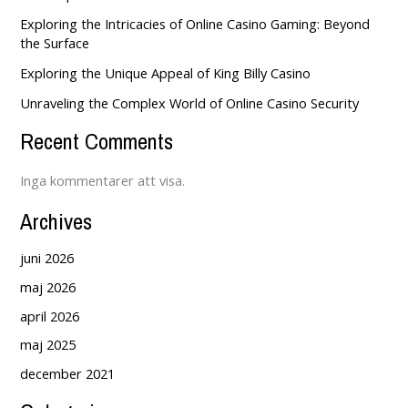
Exploring the Intricacies of Online Casino Gaming: Beyond
the Surface
Exploring the Unique Appeal of King Billy Casino
Unraveling the Complex World of Online Casino Security
Recent Comments
Inga kommentarer att visa.
Archives
juni 2026
maj 2026
april 2026
maj 2025
december 2021