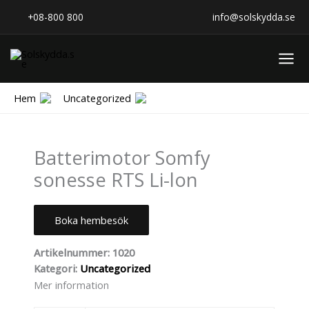
SEN
Hoppa
+08-800 800
info@solskydda.se
D
till
innehåll
Hem
Uncategorized
Batterimotor Somfy
sonesse RTS Li-lon
Boka hembesök
Artikelnummer:
1020
Kategori:
Uncategorized
Mer information