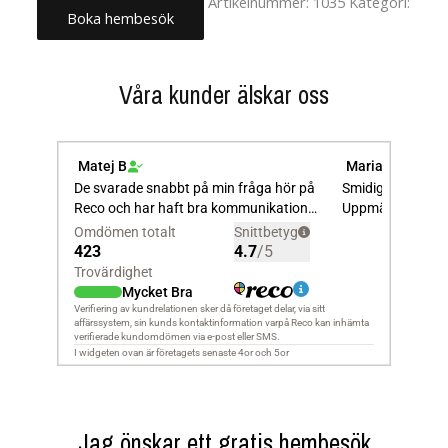
Artikelnummer:
1035
Kategori:
Boka hembesök
Montering
Våra kunder älskar oss
Jag önskar ett gratis hembesök