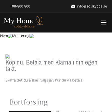
Hoppa
+08-800 800
info@solskydda.se
till
innehåll
Hem
Montering
Köp nu. Betala med Klarna i din egen
takt.
Skaffa det du älskar, välj själv hur du vill betala.
Bortforsling