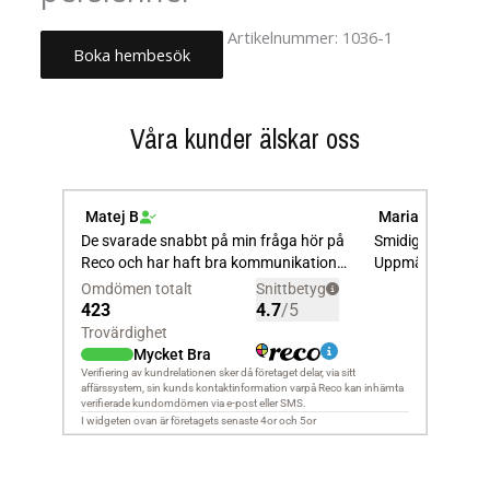
Artikelnummer:
1036-1
Boka hembesök
Kategori:
Montering
Våra kunder älskar oss