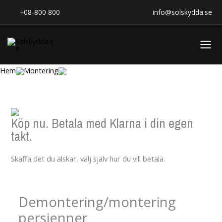
Hoppa
+08-800 800
info@solskydda.se
till
innehåll
Hem
Montering
Köp nu. Betala med Klarna i din egen
takt.
Skaffa det du älskar, välj själv hur du vill betala.
Demontering/montering
persienner