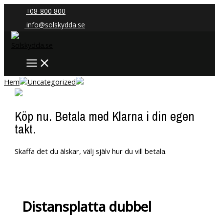
Hoppa
+08-800 800
till
info@solskydda.se
innehåll
Hem
Uncategorized
Köp nu. Betala med Klarna i din egen
takt.
Skaffa det du älskar, välj själv hur du vill betala.
Distansplatta dubbel