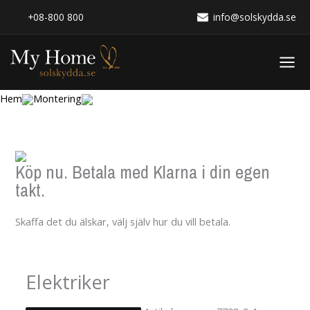
Hoppa
+08-800 800
info@solskydda.se
till
innehåll
Hem
Montering
Köp nu. Betala med Klarna i din egen
takt.
Skaffa det du älskar, välj själv hur du vill betala.
Elektriker