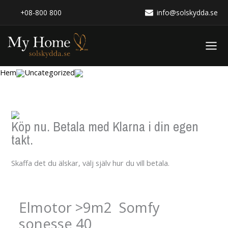
Hoppa
+08-800 800
info@solskydda.se
till
innehåll
Hem
Uncategorized
Köp nu. Betala med Klarna i din egen
takt.
Skaffa det du älskar, välj själv hur du vill betala.
Elmotor >9m2 Somfy
sonesse 40