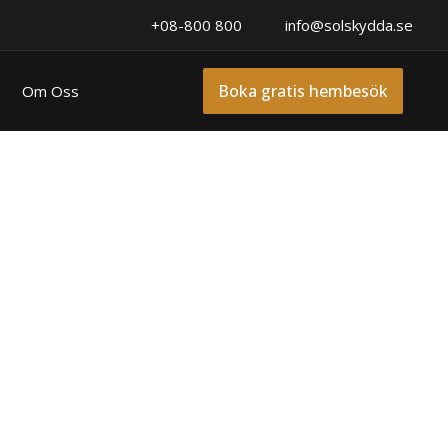
+08-800 800
info@solskydda.se
Boka gratis hembesök
Om Oss