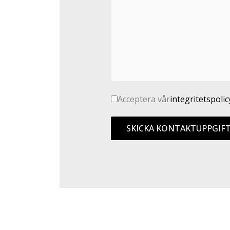
Acceptera vår
integritetspolic