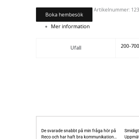
Artikelnummer:
12
Boka hembesök
& Fönstermarkiser
Mer information
200-70
Ufall