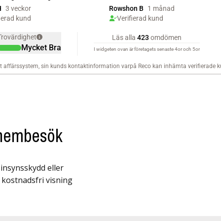
s hembesök
insynsskydd eller
 kostnadsfri visning