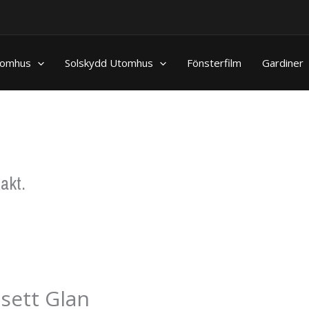
nomhus
Solskydd Utomhus
Fönsterfilm
Gardiner
akt.
sett Glan