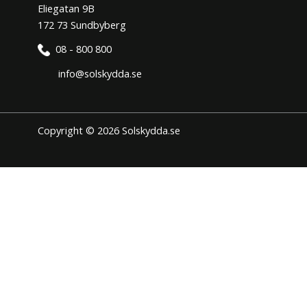
Eliegatan 9B
172 73 Sundbyberg
08 - 800 800
info@solskydda.se
Copyright © 2026 Solskydda.se
Den här hemsidan använder cookies för att förbättra din
användarupplevelse. Vi hoppas du tycker det är okej. Du kan när
som helst välja att neka cookies om du så önskar.
Inställningar för cookies
JAG FÖRSTÅR