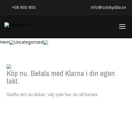
Hoppa
+08-800 800
info@solskydda.se
till
innehåll
Hem
Uncategorized
Köp nu. Betala med Klarna i din egen
takt.
Skaffa det du älskar, välj själv hur du vill betala.