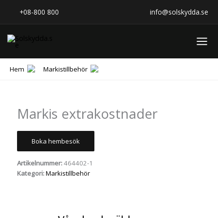
Hoppa
+08-800 800
info@solskydda.se
till
innehåll
Hem
Markistillbehör
Markis extrakostnader
Boka hembesök
Artikelnummer:
464402-1
Kategori:
Markistillbehör