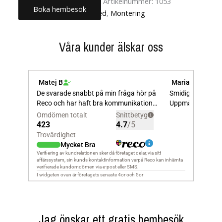
Artikelnummer:
1053
Boka hembesök
Kategorier:
Uncategorized
,
Montering
Våra kunder älskar oss
Jag önskar ett gratis hembesök