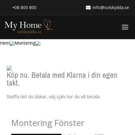
Hoppa
+08-800 800
info@solskydda.se
till
innehåll
Hem
Montering
Köp nu. Betala med Klarna i din egen
takt.
Skaffa det du älskar, välj själv hur du vill betala.
Montering Fönster