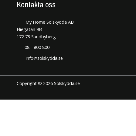
Kontakta oss
My Home Solskydda AB
Eliegatan 9B
172 73 Sundbyberg
08 - 800 800
info@solskydda.se
Copyright © 2026 Solskydda.se
Den här hemsidan använder cookies för att förbättra din
användarupplevelse. Vi hoppas du tycker det är okej. Du kan när
som helst välja att neka cookies om du så önskar.
Inställningar för cookies
JAG FÖRSTÅR