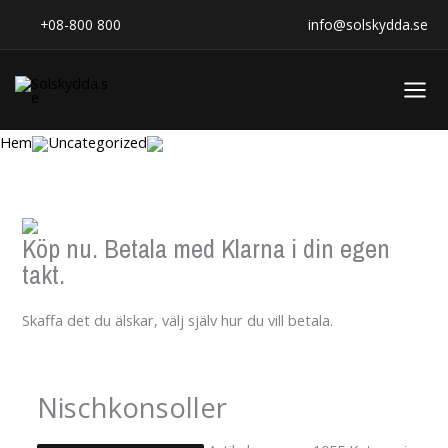
Hoppa
+08-800 800
info@solskydda.se
till
innehåll
Hem
Uncategorized
Köp nu. Betala med Klarna i din egen
takt.
Skaffa det du älskar, välj själv hur du vill betala.
Nischkonsoller