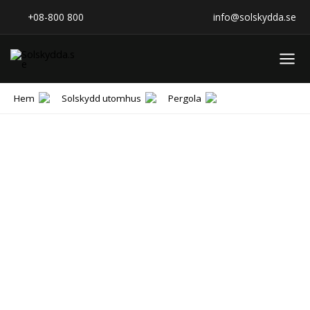
Hoppa
+08-800 800
info@solskydda.se
till
innehåll
Hem
Solskydd utomhus
Pergola