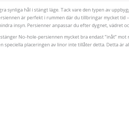
gra synliga hål i stängt läge. Tack vare den typen av upp
siennen är perfekt i rummen där du tillbringar mycket tid –
hindra insyn. Persienner anpassar du efter dygnet, vädret och
, stänger No-hole-persiennen mycket bra endast ”inåt” mot 
en speciella placeringen av linor inte tillåter detta. Detta är 