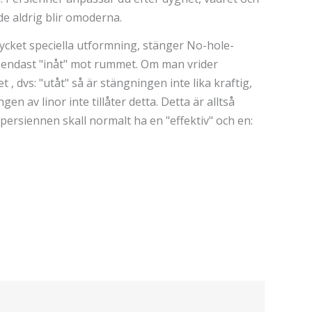
de aldrig blir omoderna.
mycket speciella utformning, stänger No-hole-
 endast "inåt" mot rummet. Om man vrider
t , dvs: "utåt" så är stängningen inte lika kraftig,
gen av linor inte tillåter detta. Detta är alltså
 persiennen skall normalt ha en "effektiv" och en: