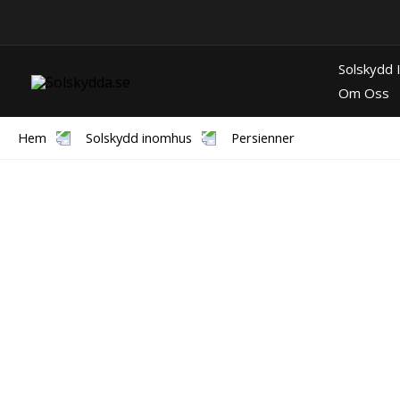
Hoppa
till
innehåll
Solskydd
Om Oss
Hem
Solskydd inomhus
Persienner