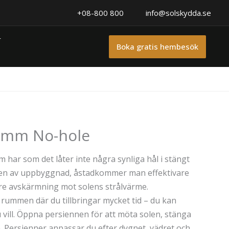
+08-800 800
info@solskydda.se
r
Boka gratis hembesök
5 mm No-hole
har som det låter inte några synliga hål i stängt
ypen av uppbyggnad, åstadkommer man effektivare
re avskärmning mot solens strålvärme.
 rummen där du tillbringar mycket tid – du kan
 vill. Öppna persiennen för att möta solen, stänga
n. Persienner anpassar du efter dygnet, vädret och