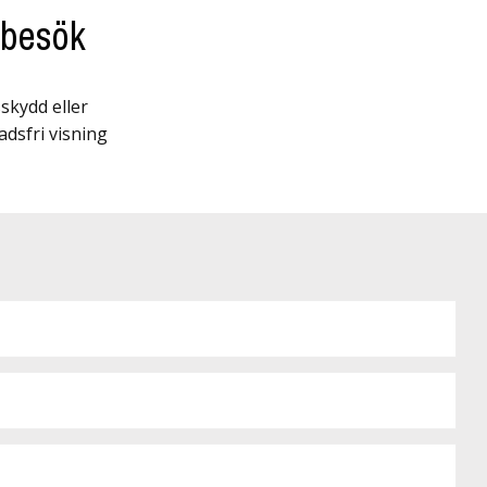
mbesök
skydd eller
adsfri visning