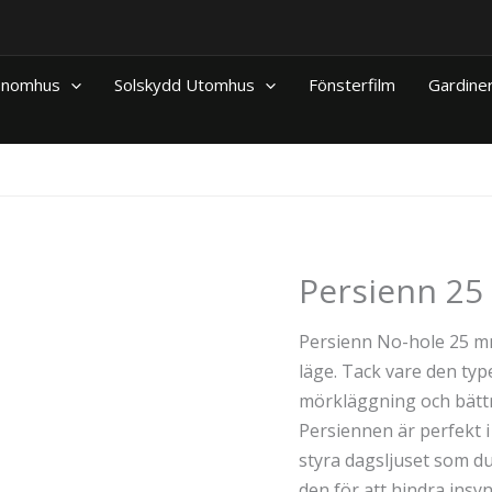
 Inomhus
Solskydd Utomhus
Fönsterfilm
Gardine
Persienn 2
Persienn No-hole 25 mm 
läge. Tack vare den t
mörkläggning och bätt
Persiennen är perfekt i
styra dagsljuset som du
den för att hindra insy