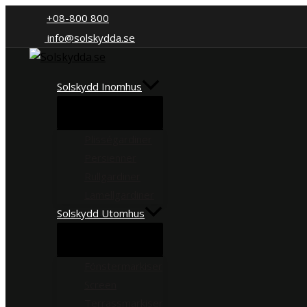
Hoppa
+08-800 800
till
info@solskydda.se
innehåll
Solskydd Inomhus
Plisségardiner
Persienner
Rullgardiner
Lamellgardiner
Solskydd Utomhus
Fönstermarkiser
Screen
Terrassmarkiser