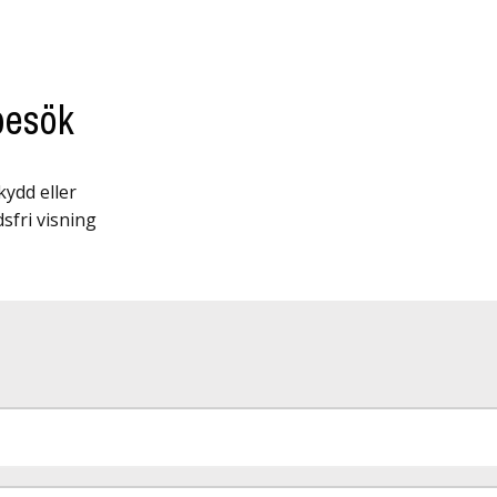
besök
ydd eller
sfri visning