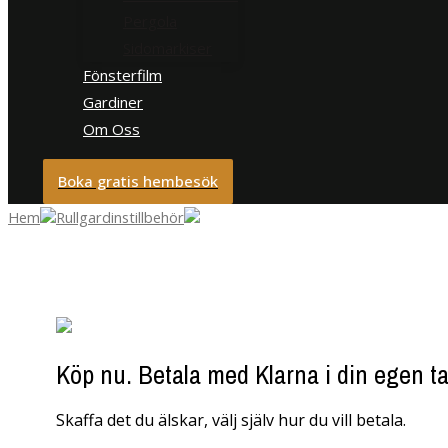
Pergola
Sidomarkiser
Fönsterfilm
Gardiner
Om Oss
Boka gratis hembesök
Hem
Rullgardinstillbehör
Köp nu. Betala med Klarna i din egen ta
Skaffa det du älskar, välj själv hur du vill betala.