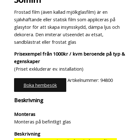
Frostad film (även kallad mjölkglasfilm) är en
självhäftande eller statisk film som appliceras på
glasytor för att skapa insynsskydd, dämpa ljus och
dekorera. Den imiterar utseendet av etsat,
sandblästrat eller frostat glas
Prisexempel från 1000kr / kvm beroende på typ &
egenskaper
(Priset exkluderar ev. installation)
Artikelnummer:
94800
Boka hembesök
Kategori:
Fönsterfilm
Beskrivning
Monteras
Monteras på befintligt glas
Beskrivning