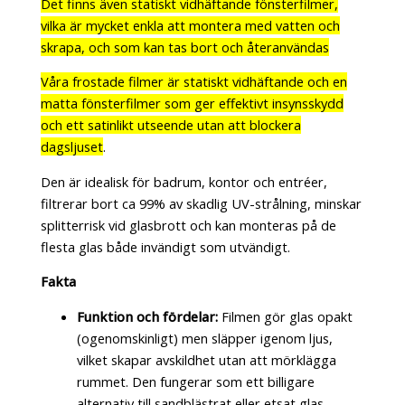
Det finns även statiskt vidhäftande fönsterfilmer,
vilka är mycket enkla att montera med vatten och
skrapa, och som kan tas bort och återanvändas
Våra frostade filmer är statiskt vidhäftande och en
matta fönsterfilmer som ger effektivt insynsskydd
och ett satinlikt utseende utan att blockera
dagsljuset
.
Den är idealisk för badrum, kontor och entréer,
filtrerar bort ca 99% av skadlig UV-strålning, minskar
splitterrisk vid glasbrott och kan monteras på de
flesta glas både invändigt som utvändigt.
Fakta
Funktion och fördelar:
Filmen gör glas opakt
(ogenomskinligt) men släpper igenom ljus,
vilket skapar avskildhet utan att mörklägga
rummet. Den fungerar som ett billigare
alternativ till sandblästrat eller etsat glas.