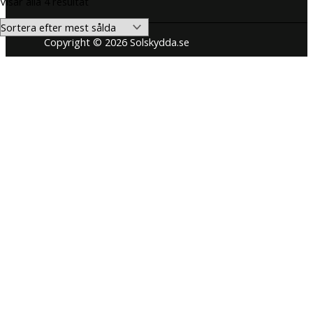
Visar alla 4 resultat
efter
popularitet
Copyright © 2026 Solskydda.se
Den här hemsidan använder cookies för att förbättra din
användarupplevelse. Vi hoppas du tycker det är okej. Du kan när
som helst välja att neka cookies om du så önskar.
Inställningar för cookies
JAG FÖRSTÅR
STÄNG
Privacy Overview
This website uses cookies to improve your experience while you
navigate through the website. Out of these cookies, the cookies
that are categorized as necessary are stored on your browser