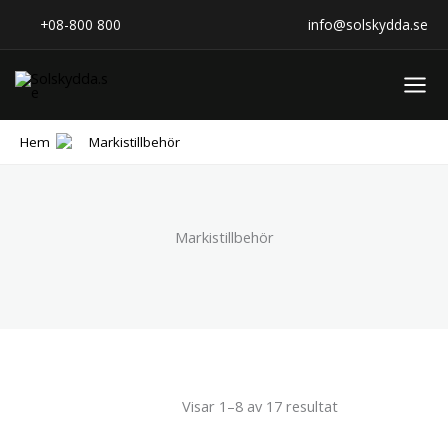
Sortera
Hoppa
efter
+08-800 800
info@solskydda.se
popularitet
till
innehåll
Hem
Markistillbehör
Markistillbehör
Visar 1–8 av 17 resultat