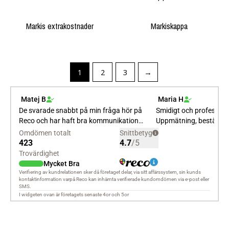
Markis extrakostnader
Markiskappa
1
2
3
→