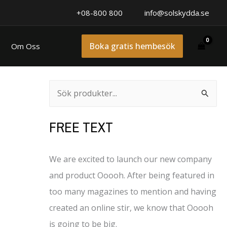
+08-800 800
info@solskydda.se
Boka gratis hembesök
Om Oss
Search
S
ö
FREE TEXT
k
e
We are excited to launch our new company
f
and product Ooooh. After being featured in
t
too many magazines to mention and having
e
created an online stir, we know that Ooooh
r
is going to be big.
: