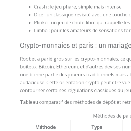
Crash : le jeu phare, simple mais intense
Dice : un classique revisité avec une touche 
Plinko : un jeu de chute libre qui rappelle le
Limbo : pour les amateurs de sensations fort
Crypto-monnaies et paris : un mariage
Roobet a parié gros sur les crypto-monnaies, ce qu
boiteux. Bitcoin, Ethereum, et d’autres devises nu
une bonne partie des joueurs traditionnels mais att
audacieuse. Cette orientation crypto peut être vu
contourner certaines régulations classiques du jeu 
Tableau comparatif des méthodes de dépôt et retr
Méthodes de pai
Méthode
Type