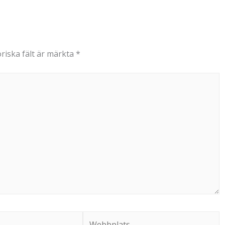
riska fält är märkta
*
Webbplats