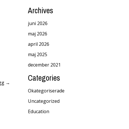
Archives
juni 2026
maj 2026
april 2026
maj 2025
december 2021
Categories
ägg
→
Okategoriserade
Uncategorized
Education