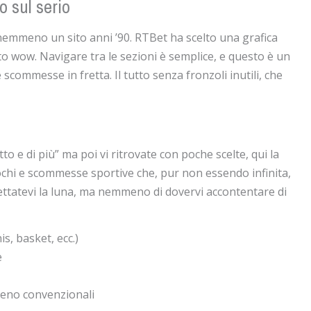
o sul serio
nemmeno un sito anni ’90. RTBet ha scelto una grafica
etto wow. Navigare tra le sezioni è semplice, e questo è un
commesse in fretta. Il tutto senza fronzoli inutili, che
o e di più” ma poi vi ritrovate con poche scelte, qui la
ochi e scommesse sportive che, pur non essendo infinita,
pettatevi la luna, ma nemmeno di dovervi accontentare di
s, basket, ecc.)
e
meno convenzionali