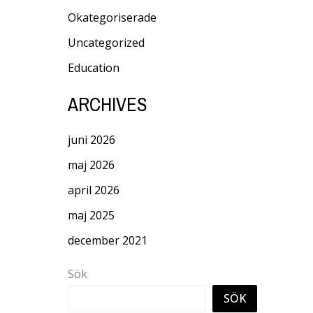
Okategoriserade
Uncategorized
Education
ARCHIVES
juni 2026
maj 2026
april 2026
maj 2025
december 2021
Sök
SÖK