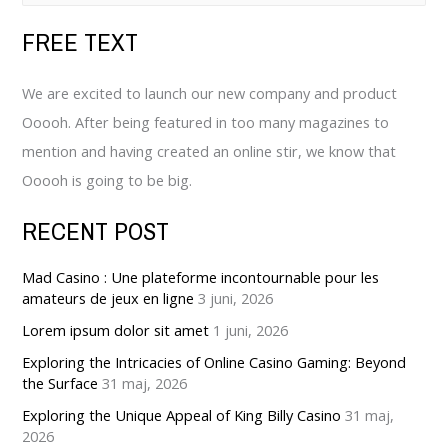
ö
FREE TEXT
k
e
We are excited to launch our new company and product
f
Ooooh. After being featured in too many magazines to
t
mention and having created an online stir, we know that
e
Ooooh is going to be big.
r
:
RECENT POST
Mad Casino : Une plateforme incontournable pour les
amateurs de jeux en ligne
3 juni, 2026
Lorem ipsum dolor sit amet
1 juni, 2026
Exploring the Intricacies of Online Casino Gaming: Beyond
the Surface
31 maj, 2026
Exploring the Unique Appeal of King Billy Casino
31 maj,
2026