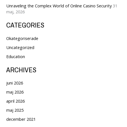
Unraveling the Complex World of Online Casino Security
31
maj, 2026
CATEGORIES
Okategoriserade
Uncategorized
Education
ARCHIVES
juni 2026
maj 2026
april 2026
maj 2025
december 2021