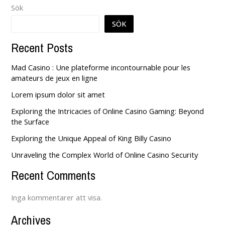
Sök
SÖK
Recent Posts
Mad Casino : Une plateforme incontournable pour les
amateurs de jeux en ligne
Lorem ipsum dolor sit amet
Exploring the Intricacies of Online Casino Gaming: Beyond
the Surface
Exploring the Unique Appeal of King Billy Casino
Unraveling the Complex World of Online Casino Security
Recent Comments
Inga kommentarer att visa.
Archives