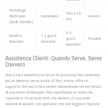
Portafogli
Fino a 24
Elettronici
Immediato
Assenti
ore
(Skrill, Neteller)
3-5
Bonifico
1-2 giorni
giorni
Possibili
Bancario
lavorativi
lavorativi
Assistenza Clienti: Quando Serve, Serve
Davvero
Non è raro imbattersi in servizi di assistenza che sembrano
più un labirinto senza uscita. RTBet, invece, offre un
supporto che non vi farà sentire abbandonati nel bel mezzo
di una mano di blackjack. Non aspettatevi un team che
risponde in 10 secondi netti, ma almeno c’è una reale
volontà di aiutare, con operatori che non leggono risposte