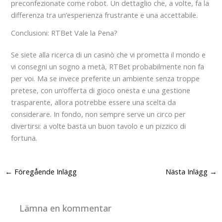
preconfezionate come robot. Un dettaglio che, a volte, fa la
differenza tra un’esperienza frustrante e una accettabile.
Conclusioni: RTBet Vale la Pena?
Se siete alla ricerca di un casinò che vi prometta il mondo e
vi consegni un sogno a metà, RTBet probabilmente non fa
per voi. Ma se invece preferite un ambiente senza troppe
pretese, con un’offerta di gioco onesta e una gestione
trasparente, allora potrebbe essere una scelta da
considerare. In fondo, non sempre serve un circo per
divertirsi: a volte basta un buon tavolo e un pizzico di
fortuna.
←
Föregående Inlägg
Nästa Inlägg
→
Lämna en kommentar