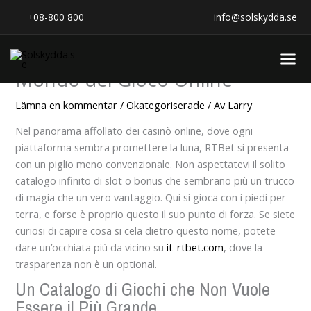
Hoppa
Hem
Okategoriserade
+08-800 800
info@solskydda.se
till
innehåll
RTBet: Un Approccio Diverso al
Mondo del Gioco Online
Lämna en kommentar
/
Okategoriserade
/ Av
Larry
Nel panorama affollato dei casinò online, dove ogni
piattaforma sembra promettere la luna, RTBet si presenta
con un piglio meno convenzionale. Non aspettatevi il solito
catalogo infinito di slot o bonus che sembrano più un trucco
di magia che un vero vantaggio. Qui si gioca con i piedi per
terra, e forse è proprio questo il suo punto di forza. Se siete
curiosi di capire cosa si cela dietro questo nome, potete
dare un’occhiata più da vicino su
it-rtbet.com
, dove la
trasparenza non è un optional.
Un Catalogo di Giochi che Non Vuole
Essere il Più Grande