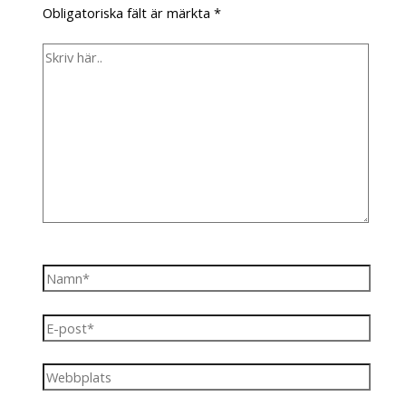
Obligatoriska fält är märkta
*
Skriv
här..
Namn*
E-
post*
Webbplats