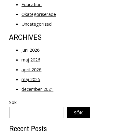
Education
Okategoriserade
Uncategorized
ARCHIVES
juni 2026
maj 2026
april 2026
maj 2025
december 2021
Sök
SÖK
Recent Posts