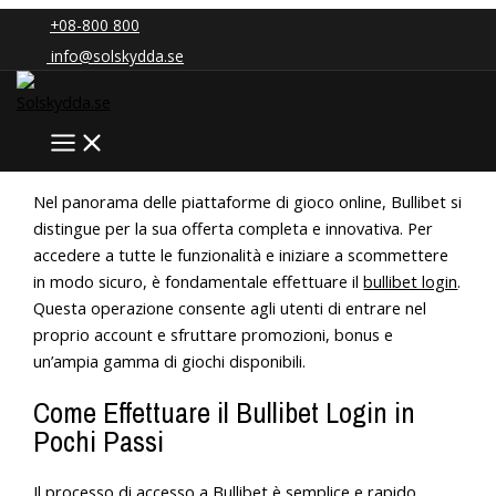
Hoppa
S
Hem
Okategoriserade
+08-800 800
till
ö
info@solskydda.se
innehåll
k
Scopri le Opportunità di Gioco
e
con Bullibet
f
Lämna en kommentar
/
Okategoriserade
/ Av
Larry
t
Nel panorama delle piattaforme di gioco online, Bullibet si
e
distingue per la sua offerta completa e innovativa. Per
r
accedere a tutte le funzionalità e iniziare a scommettere
:
in modo sicuro, è fondamentale effettuare il
bullibet login
.
Questa operazione consente agli utenti di entrare nel
proprio account e sfruttare promozioni, bonus e
un’ampia gamma di giochi disponibili.
Come Effettuare il Bullibet Login in
Pochi Passi
Il processo di accesso a Bullibet è semplice e rapido,