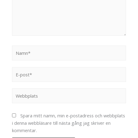
Namn*
E-
post*
Webbplats
Spara mitt namn, min e-postadress och webbplats
i denna webbläsare till nästa gång jag skriver en
kommentar.