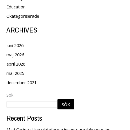
Education
Okategoriserade
ARCHIVES
juni 2026
maj 2026
april 2026
maj 2025
december 2021
Sök
SÖK
Recent Posts
Mad Casino : Une plateforme incontournable pour les