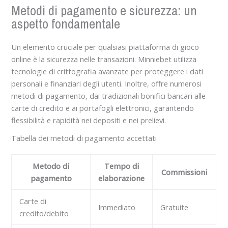
Metodi di pagamento e sicurezza: un
aspetto fondamentale
Un elemento cruciale per qualsiasi piattaforma di gioco
online è la sicurezza nelle transazioni. Minniebet utilizza
tecnologie di crittografia avanzate per proteggere i dati
personali e finanziari degli utenti. Inoltre, offre numerosi
metodi di pagamento, dai tradizionali bonifici bancari alle
carte di credito e ai portafogli elettronici, garantendo
flessibilità e rapidità nei depositi e nei prelievi.
Tabella dei metodi di pagamento accettati
Metodo di
Tempo di
Commissioni
pagamento
elaborazione
Carte di
Immediato
Gratuite
credito/debito