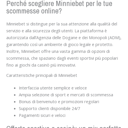
Perché scegliere Minniebet per le tue
scommesse online?
Minniebet si distingue per la sua attenzione alla qualità del
servizio e alla sicurezza degli utenti. La piattaforma è
autorizzata dall’Agenzia delle Dogane e dei Monopoli (ADM),
garantendo così un ambiente di gioco legale e protetto.
Inoltre, Minniebet offre una vasta gamma di opzioni di
scommessa, che spaziano dagli eventi sportivi più popolari
fino ai giochi da casinò più innovativi.
Caratteristiche principali di Minniebet
Interfaccia utente semplice e veloce
Ampia selezione di sport e mercati di scommessa
Bonus di benvenuto e promozioni regolari
Supporto clienti disponibile 24/7
Pagamenti sicuri e veloci