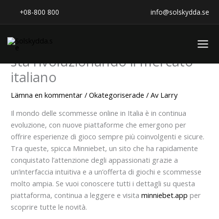
Hoppa
Hem
Okategoriserade
+08-800 800
info@solskydda.se
till
Scopri Minniebet: la
innehåll
piattaforma di scommesse che
sta rivoluzionando il mercato
italiano
Lämna en kommentar
/
Okategoriserade
/ Av
Larry
Il mondo delle scommesse online in Italia è in continua
evoluzione, con nuove piattaforme che emergono per
offrire esperienze di gioco sempre più coinvolgenti e sicure.
Tra queste, spicca Minniebet, un sito che ha rapidamente
conquistato l’attenzione degli appassionati grazie a
un’interfaccia intuitiva e a un’offerta di giochi e scommesse
molto ampia. Se vuoi conoscere tutti i dettagli su questa
piattaforma, continua a leggere e visita
minniebet.app
per
scoprire tutte le novità.