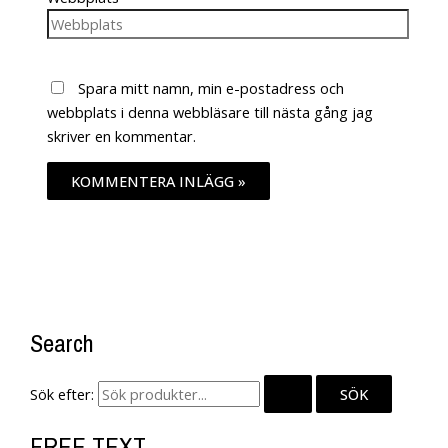
Spara mitt namn, min e-postadress och
webbplats i denna webbläsare till nästa gång jag
skriver en kommentar.
Search
Sök efter:
FREE TEXT