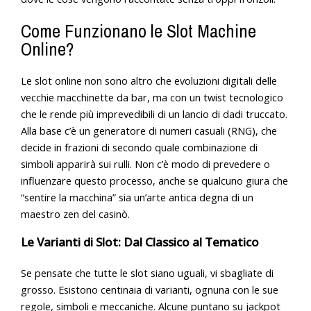
Come Funzionano le Slot Machine
Online?
Le slot online non sono altro che evoluzioni digitali delle
vecchie macchinette da bar, ma con un twist tecnologico
che le rende più imprevedibili di un lancio di dadi truccato.
Alla base c’è un generatore di numeri casuali (RNG), che
decide in frazioni di secondo quale combinazione di
simboli apparirà sui rulli. Non c’è modo di prevedere o
influenzare questo processo, anche se qualcuno giura che
“sentire la macchina” sia un’arte antica degna di un
maestro zen del casinò.
Le Varianti di Slot: Dal Classico al Tematico
Se pensate che tutte le slot siano uguali, vi sbagliate di
grosso. Esistono centinaia di varianti, ognuna con le sue
regole, simboli e meccaniche. Alcune puntano su jackpot