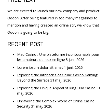
We are excited to launch our new company and product
Ooooh. After being featured in too many magazines to
mention and having created an online stir, we know that
Ooooh is going to be big.
RECENT POST
Mad Casino : Une plateforme incontournable pour
les amateurs de jeux en ligne
3 juni, 2026
Lorem ipsum dolor sit amet
1 juni, 2026
Exploring the Intricacies of Online Casino Gaming:
Beyond the Surface
31 maj, 2026
Exploring the Unique Appeal of King Billy Casino
31
maj, 2026
Unraveling the Complex World of Online Casino
Security
31 maj, 2026