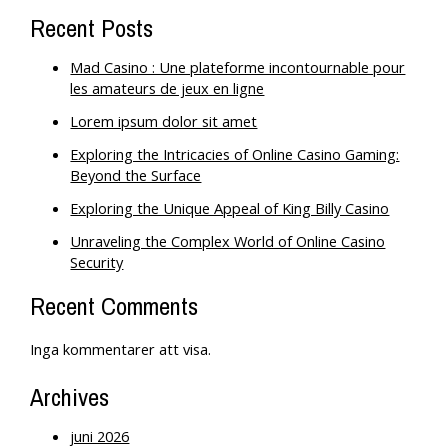
Recent Posts
Mad Casino : Une plateforme incontournable pour
les amateurs de jeux en ligne
Lorem ipsum dolor sit amet
Exploring the Intricacies of Online Casino Gaming:
Beyond the Surface
Exploring the Unique Appeal of King Billy Casino
Unraveling the Complex World of Online Casino
Security
Recent Comments
Inga kommentarer att visa.
Archives
juni 2026