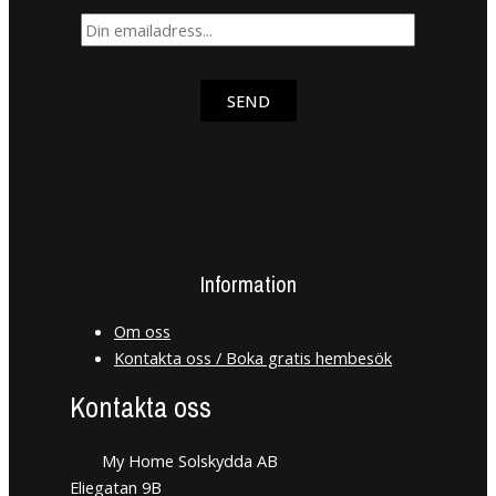
SEND
Information
Om oss
Kontakta oss / Boka gratis hembesök
Kontakta oss
My Home Solskydda AB
Eliegatan 9B