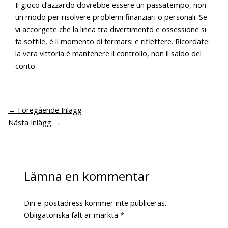
Il gioco d’azzardo dovrebbe essere un passatempo, non
un modo per risolvere problemi finanziari o personali. Se
vi accorgete che la linea tra divertimento e ossessione si
fa sottile, è il momento di fermarsi e riflettere. Ricordate:
la vera vittoria è mantenere il controllo, non il saldo del
conto.
←
Föregående Inlägg
Nästa Inlägg
→
Lämna en kommentar
Din e-postadress kommer inte publiceras.
Obligatoriska fält är märkta
*