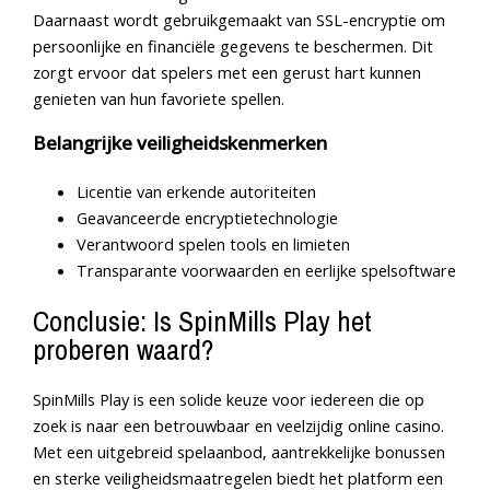
Daarnaast wordt gebruikgemaakt van SSL-encryptie om
persoonlijke en financiële gegevens te beschermen. Dit
zorgt ervoor dat spelers met een gerust hart kunnen
genieten van hun favoriete spellen.
Belangrijke veiligheidskenmerken
Licentie van erkende autoriteiten
Geavanceerde encryptietechnologie
Verantwoord spelen tools en limieten
Transparante voorwaarden en eerlijke spelsoftware
Conclusie: Is SpinMills Play het
proberen waard?
SpinMills Play is een solide keuze voor iedereen die op
zoek is naar een betrouwbaar en veelzijdig online casino.
Met een uitgebreid spelaanbod, aantrekkelijke bonussen
en sterke veiligheidsmaatregelen biedt het platform een