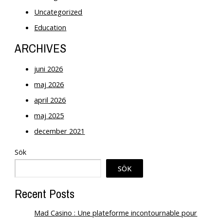
Uncategorized
Education
ARCHIVES
juni 2026
maj 2026
april 2026
maj 2025
december 2021
Sök
SÖK
Recent Posts
Mad Casino : Une plateforme incontournable pour