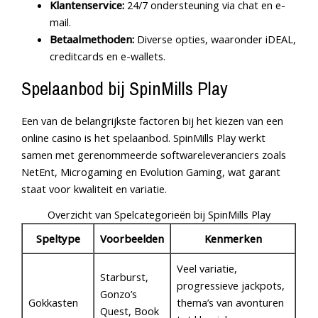
Klantenservice:
24/7 ondersteuning via chat en e-
mail.
Betaalmethoden:
Diverse opties, waaronder iDEAL,
creditcards en e-wallets.
Spelaanbod bij SpinMills Play
Een van de belangrijkste factoren bij het kiezen van een
online casino is het spelaanbod. SpinMills Play werkt
samen met gerenommeerde softwareleveranciers zoals
NetEnt, Microgaming en Evolution Gaming, wat garant
staat voor kwaliteit en variatie.
Overzicht van Spelcategorieën bij SpinMills Play
Speltype
Voorbeelden
Kenmerken
Veel variatie,
Starburst,
progressieve jackpots,
Gonzo’s
Gokkasten
thema’s van avonturen
Quest, Book