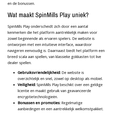
en de bonussen.
Wat maakt SpinMills Play uniek?
SpinMills Play onderscheidt zich door een aantal
kenmerken die het platform aantrekkelijk maken voor
zowel beginnende als ervaren spelers. De website is
ontworpen met een intuïtieve interface, waardoor
navigeren eenvoudig is. Daarnaast biedt het platform een
breed scala aan spellen, van klassieke gokkasten tot live
dealer spellen.
Gebruiksvriendelijkheid:
De website is
overzichtelijk en snel, zowel op desktop als mobiel.
Veiligheid:
SpinMills Play beschikt over een geldige
licentie en maakt gebruik van geavanceerde
encryptietechnologieën.
Bonussen en promoties:
Regelmatige
aanbiedingen en een aantrekkelijk welkomstpakket.