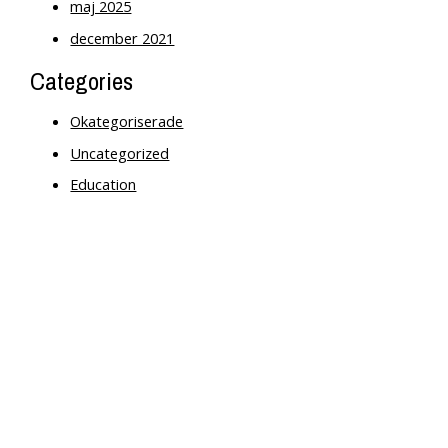
maj 2025
december 2021
Categories
Okategoriserade
Uncategorized
Education