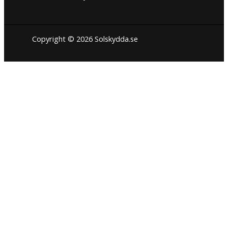
Copyright © 2026 Solskydda.se
Den här hemsidan använder cookies för att förbättra din
användarupplevelse. Vi hoppas du tycker det är okej. Du kan när
som helst välja att neka cookies om du så önskar.
Inställningar för cookies
JAG FÖRSTÅR
STÄNG
Privacy Overview
This website uses cookies to improve your experience while you
navigate through the website. Out of these cookies, the cookies