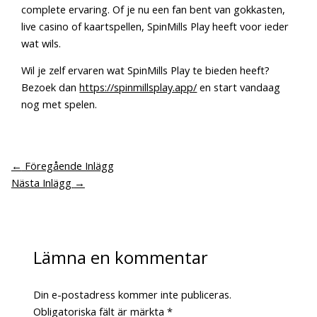
complete ervaring. Of je nu een fan bent van gokkasten,
live casino of kaartspellen, SpinMills Play heeft voor ieder
wat wils.
Wil je zelf ervaren wat SpinMills Play te bieden heeft?
Bezoek dan
https://spinmillsplay.app/
en start vandaag
nog met spelen.
←
Föregående Inlägg
Nästa Inlägg
→
Lämna en kommentar
Din e-postadress kommer inte publiceras.
Obligatoriska fält är märkta
*