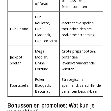
tot klassieke
of Dead
fruitautomaten
Live
Roulette,
Interactieve spellen
Live Casino
Live
met echte dealers,
Blackjack,
real-time streaming
Live Baccarat
Mega
Grote prijzenpotten,
Jackpot
Moolah,
potentieel
Spellen
Divine
levensveranderende
Fortune
winsten
Poker,
Strategisch en
Kaartspellen
Blackjack,
spannend, verschillende
Baccarat
varianten beschikbaar
Bonussen en promoties: Wat kun je