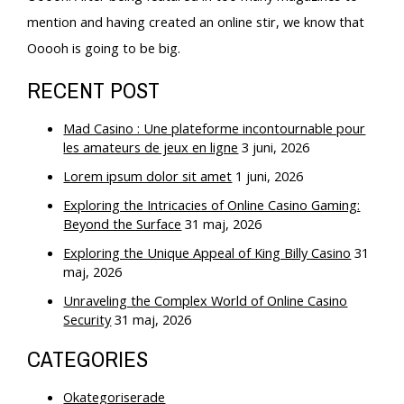
mention and having created an online stir, we know that
Ooooh is going to be big.
RECENT POST
Mad Casino : Une plateforme incontournable pour
les amateurs de jeux en ligne
3 juni, 2026
Lorem ipsum dolor sit amet
1 juni, 2026
Exploring the Intricacies of Online Casino Gaming:
Beyond the Surface
31 maj, 2026
Exploring the Unique Appeal of King Billy Casino
31
maj, 2026
Unraveling the Complex World of Online Casino
Security
31 maj, 2026
CATEGORIES
Okategoriserade