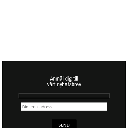
Anmäl dig till
vårt nyhetsbrev
SEND