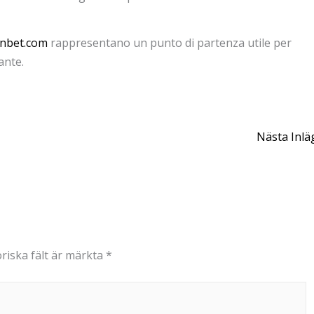
unbet.com
rappresentano un punto di partenza utile per
ante.
Nästa Inl
riska fält är märkta
*