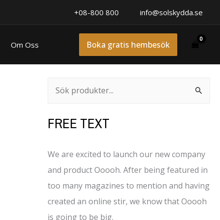
+08-800 800
info@solskydda.se
Boka gratis hembesök
Om Oss
Search
S
ö
FREE TEXT
k
e
We are excited to launch our new company
f
and product Ooooh. After being featured in
t
too many magazines to mention and having
e
created an online stir, we know that Ooooh
r
is going to be big.
: