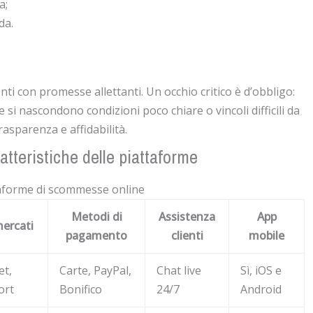
a;
da.
ti con promesse allettanti. Un occhio critico è d’obbligo:
e si nascondono condizioni poco chiare o vincoli difficili da
asparenza e affidabilità.
atteristiche delle piattaforme
taforme di scommesse online
Metodi di
Assistenza
App
mercati
pagamento
clienti
mobile
et,
Carte, PayPal,
Chat live
Sì, iOS e
ort
Bonifico
24/7
Android