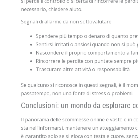
si perde il controllo o si cerca di rincorrere le pe
necessario, chiedere aiuto.
Segnali di allarme da non sottovalutare
Spendere più tempo o denaro di quanto prev
Sentirsi irritati o ansiosi quando non si può 
Nascondere il proprio comportamento a famil
Rincorrere le perdite con puntate sempre più
Trascurare altre attività o responsabilità.
Se qualcuno si riconosce in questi segnali, è il mom
passatempo, non una fonte di stress o problemi.
Conclusioni: un mondo da esplorare con
Il panorama delle scommesse online è vasto e in co
sta nell’informarsi, mantenere un atteggiamento cr
è garantito solo se si gioca con testa e cuore, senz