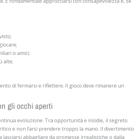
rdite. È fondamentale approcciarsi con consapevolezza e, se
isto;
giocare;
iari o amici;
 alte;
ento di fermarsi e riflettere. Il gioco deve rimanere un
 gli occhi aperti
ntinua evoluzione. Tra opportunità e insidie, il segreto
itico e non farsi prendere troppo la mano. Il divertimento
a lasciarsi abbagliare da promesse irrealistiche o dalla