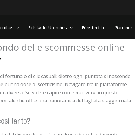
nomhus
Solskydd Utomhus
Fönsterfilm
Gardiner
 mondo delle scommesse online
y
i fortuna o di clic casuali: dietro ogni puntata si nasconde
e buona dose di scetticismo. Navigare tra le piattaforme
en diversa. Se volete capire come muovervi in questo
 portale che offre una panoramica dettagliata e aggiornata
osì tanto?
ta dal divano di casa. C’è qualcosa di profondamente