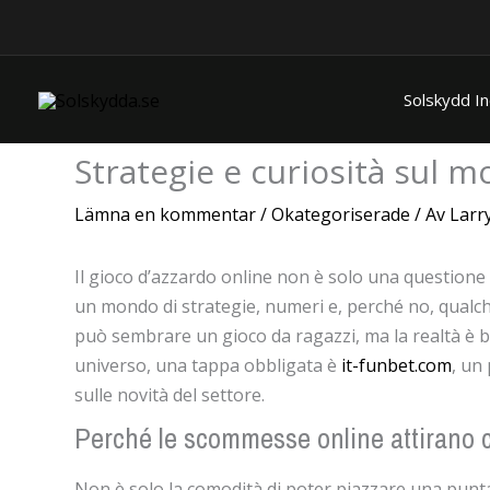
Hoppa
Hem
Okategoriserade
till
innehåll
Solskydd I
Strategie e curiosità sul
Lämna en kommentar
/
Okategoriserade
/ Av
Larr
Il gioco d’azzardo online non è solo una questione d
un mondo di strategie, numeri e, perché no, qualch
può sembrare un gioco da ragazzi, ma la realtà è b
universo, una tappa obbligata è
it-funbet.com
, un
sulle novità del settore.
Perché le scommesse online attirano c
Non è solo la comodità di poter piazzare una punta