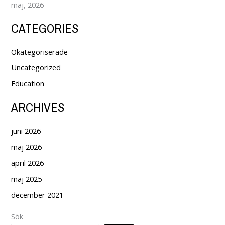
maj, 2026
CATEGORIES
Okategoriserade
Uncategorized
Education
ARCHIVES
juni 2026
maj 2026
april 2026
maj 2025
december 2021
Sök