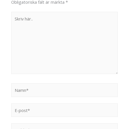
Obligatoriska fält är märkta
*
Skriv
här..
Namn*
E-
post*
Webbplats