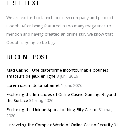
FREE TEXT
k
e
We are excited to launch our new company and product
f
Ooooh. After being featured in too many magazines to
t
mention and having created an online stir, we know that
e
Ooooh is going to be big.
r
:
RECENT POST
Mad Casino : Une plateforme incontournable pour les
amateurs de jeux en ligne
3 juni, 2026
Lorem ipsum dolor sit amet
1 juni, 2026
Exploring the Intricacies of Online Casino Gaming: Beyond
the Surface
31 maj, 2026
Exploring the Unique Appeal of King Billy Casino
31 maj,
2026
Unraveling the Complex World of Online Casino Security
31