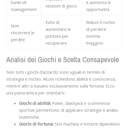
bankroll
e aumenta le
sessioni di gioco
management
opportunità
Evita di
Riduce il rischio
Non
aumentare le
di perdere
rincorrere le
puntate per
somme
perdite
recuperare
maggiori
Analisi dei Giochi e Scelta Consapevole
Non tutti i giochi d’azzardo sono uguali in termini di
strategia e rischio. Alcuni richiedono abilità e conoscenza,
mentre altri si basano esclusivamente sulla fortuna. Ecco
una panoramica per orientarti:
Giochi di abilità:
Poker, blackjack e scommesse
sportive permettono di applicare strategie e analisi
statistiche.
Giochi di fortuna:
Slot machine e lotterie dipendono