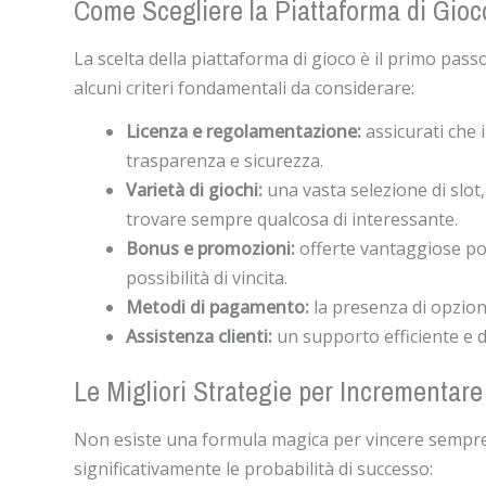
Come Scegliere la Piattaforma di Gioc
La scelta della piattaforma di gioco è il primo pas
alcuni criteri fondamentali da considerare:
Licenza e regolamentazione:
assicurati che i
trasparenza e sicurezza.
Varietà di giochi:
una vasta selezione di slot
trovare sempre qualcosa di interessante.
Bonus e promozioni:
offerte vantaggiose pos
possibilità di vincita.
Metodi di pagamento:
la presenza di opzioni
Assistenza clienti:
un supporto efficiente e di
Le Migliori Strategie per Incrementare 
Non esiste una formula magica per vincere sempre
significativamente le probabilità di successo: