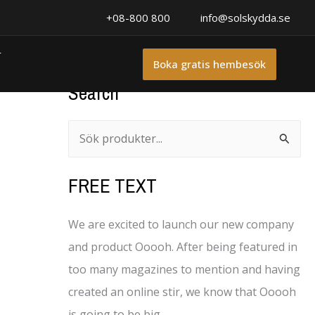
+08-800 800
info@solskydda.se
r
Boka gratis hembesök
Search
S
ö
FREE TEXT
k
e
We are excited to launch our new company
f
and product Ooooh. After being featured in
t
too many magazines to mention and having
e
created an online stir, we know that Ooooh
r
is going to be big.