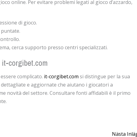
ioco online. Per evitare problemi legati al gioco d’azzardo,
essione di gioco.
 puntate.
ontrollo.
ema, cerca supporto presso centri specializzati.
e it-corgibet.com
 essere complicato.
it-corgibet.com
si distingue per la sua
dettagliate e aggiornate che aiutano i giocatori a
me novità del settore. Consultare fonti affidabili è il primo
nte.
Nästa Inl