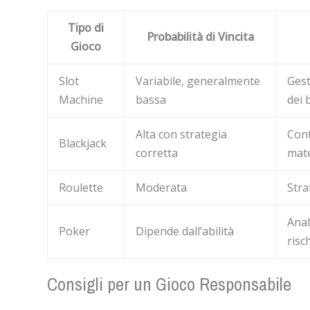
Tipo di
Probabilità di Vincita
Gioco
Slot
Variabile, generalmente
Gest
Machine
bassa
dei 
Alta con strategia
Cont
Blackjack
corretta
mat
Roulette
Moderata
Stra
Anal
Poker
Dipende dall’abilità
risc
Consigli per un Gioco Responsabile