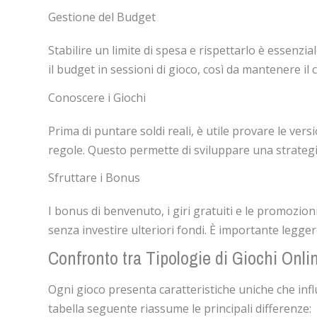
Gestione del Budget
Stabilire un limite di spesa e rispettarlo è essenzi
il budget in sessioni di gioco, così da mantenere il 
Conoscere i Giochi
Prima di puntare soldi reali, è utile provare le ve
regole. Questo permette di sviluppare una strategia
Sfruttare i Bonus
I bonus di benvenuto, i giri gratuiti e le promozion
senza investire ulteriori fondi. È importante legger
Confronto tra Tipologie di Giochi Onli
Ogni gioco presenta caratteristiche uniche che influ
tabella seguente riassume le principali differenze: