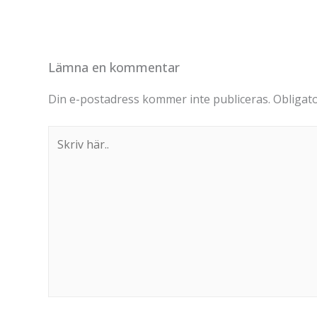
Lämna en kommentar
Din e-postadress kommer inte publiceras.
Obligato
Skriv
här..