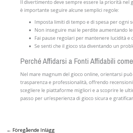
Il divertimento deve sempre essere la priorità nel g
è importante seguire alcune semplici regole:
Imposta limiti di tempo e di spesa per ogni s
Non inseguire mai le perdite aumentando le
Fai pause regolari per mantenere lucidità e c
Se senti che il gioco sta diventando un probl
Perché Affidarsi a Fonti Affidabili com
Nel mare magnum del gioco online, orientarsi può
trasparenza e professionalità, offrendo recensioni 
scegliere le piattaforme migliori e a scoprire le ulti
passo per un’esperienza di gioco sicura e gratifica
←
Föregående Inlägg