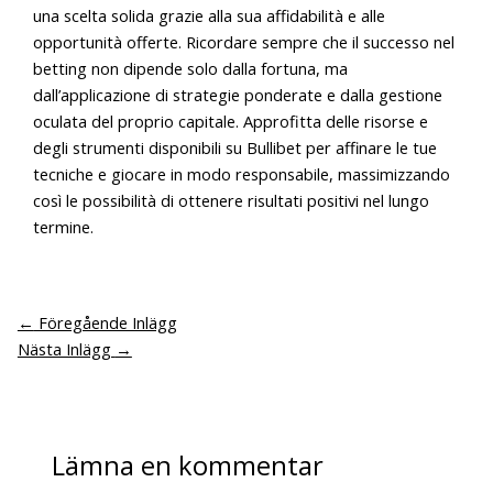
una scelta solida grazie alla sua affidabilità e alle
opportunità offerte. Ricordare sempre che il successo nel
betting non dipende solo dalla fortuna, ma
dall’applicazione di strategie ponderate e dalla gestione
oculata del proprio capitale. Approfitta delle risorse e
degli strumenti disponibili su Bullibet per affinare le tue
tecniche e giocare in modo responsabile, massimizzando
così le possibilità di ottenere risultati positivi nel lungo
termine.
←
Föregående Inlägg
Nästa Inlägg
→
Lämna en kommentar