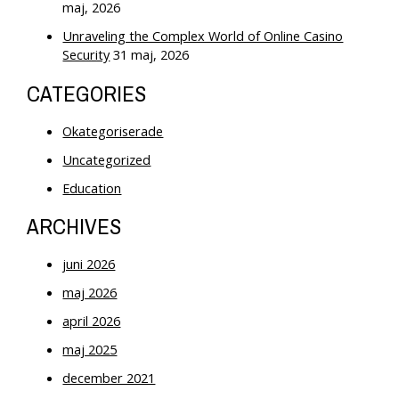
maj, 2026
Unraveling the Complex World of Online Casino
Security
31 maj, 2026
CATEGORIES
Okategoriserade
Uncategorized
Education
ARCHIVES
juni 2026
maj 2026
april 2026
maj 2025
december 2021