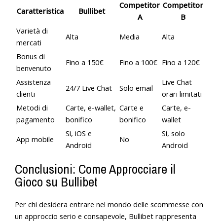
Competitor
Competitor
Caratteristica
Bullibet
A
B
Varietà di
Alta
Media
Alta
mercati
Bonus di
Fino a 150€
Fino a 100€
Fino a 120€
benvenuto
Assistenza
Live Chat
24/7 Live Chat
Solo email
clienti
orari limitati
Metodi di
Carte, e-wallet,
Carte e
Carte, e-
pagamento
bonifico
bonifico
wallet
Sì, iOS e
Sì, solo
App mobile
No
Android
Android
Conclusioni: Come Approcciare il
Gioco su Bullibet
Per chi desidera entrare nel mondo delle scommesse con
un approccio serio e consapevole, Bullibet rappresenta