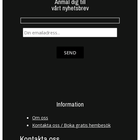
Anmäl dig till
vårt nyhetsbrev
SEND
Information
Om oss
Kontakta oss / Boka gratis hembesök
Kontakta oss