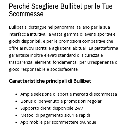
Perché Scegliere Bullibet per le Tue
Scommesse
Bullibet si distingue nel panorama italiano per la sua
interfaccia intuitiva, la vasta gamma di eventi sportivi e
giochi disponibili, e per le promozioni competitive che
offre ai nuovi iscritti e agli utenti abituali. La piattaforma
garantisce inoltre elevati standard di sicurezza e
trasparenza, elementi fondamentali per un’esperienza di
gioco responsabile e soddisfacente.
Caratteristiche principali di Bullibet
Ampia selezione di sport e mercati di scommessa
Bonus di benvenuto e promozioni regolari
Supporto clienti disponibile 24/7
Metodi di pagamento sicuri e rapidi
App mobile per scommettere ovunque