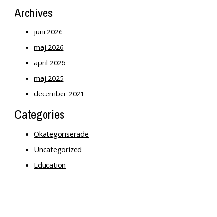
Archives
juni 2026
maj 2026
april 2026
maj 2025
december 2021
Categories
Okategoriserade
Uncategorized
Education