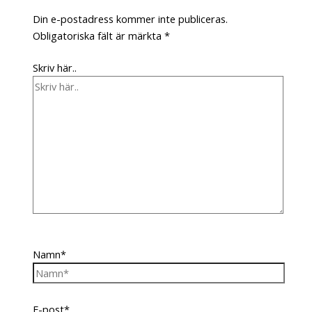
Din e-postadress kommer inte publiceras.
Obligatoriska fält är märkta
*
Skriv här..
Namn*
E-post*