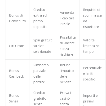
Credito
Requisiti di
Aumenta
Bonus di
extra sul
scommessa
il capitale
Benvenuto
primo
da
iniziale
deposito
rispettare
Possibilità
Spin gratuiti
Validità
di vincere
Giri Gratis
su slot
limitata nel
senza
selezionate
tempo
rischiare
Rimborso
Riduce
Percentuale
Bonus
parziale
l’impatto
e limiti
Cashback
delle
delle
specifici
perdite
perdite
Credito
Prova il
Bonus
Importi e
gratuito
casinò
Senza
prelievi
senza
senza