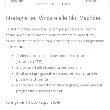
Deposito
limitati
versamento
rischi
Strategie per Vincere alle Slot Machine
Le slot machine sono tra i giochi più popolari nei casinò
online. Anche se si basano principalmente sulla fortuna,
alcune tattiche possono migliorare l’esperienza e la gestione
delle vincite:
Preferire slot con alta percentuale di ritorno al
giocatore (RTP).
Impostare limiti di puntata per sessione.
Sfruttare i giri gratuiti e i bonus per aumentare le
possibilità di vincita.
Conoscere le caratteristiche del gioco, come jackpot
progressivi e simboli speciali.
Consigli per il Gioco Responsabile