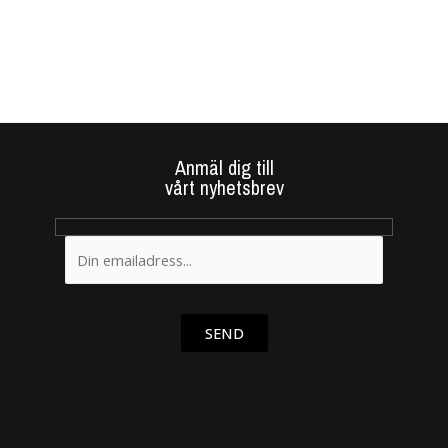
Anmäl dig till
vårt nyhetsbrev
SEND