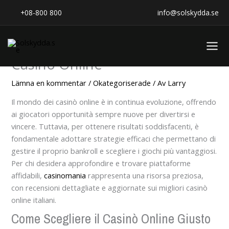
Hoppa
Hem
Okategoriserade
+08-800 800
info@solskydda.se
till
Strategie Vincenti per
innehåll
Massimizzare il Successo nei
Casinò Online
Lämna en kommentar
/
Okategoriserade
/ Av
Larry
Il mondo dei casinò online è in continua evoluzione, offrendo
ai giocatori opportunità sempre nuove per divertirsi e
vincere. Tuttavia, per ottenere risultati soddisfacenti, è
fondamentale adottare strategie efficaci che permettano di
gestire il proprio bankroll e scegliere i giochi più vantaggiosi.
Per chi desidera approfondire e trovare piattaforme
affidabili,
casinomania
rappresenta una risorsa preziosa,
con recensioni dettagliate e aggiornate sui migliori casinò
online italiani.
Come Scegliere il Casinò Online Giusto