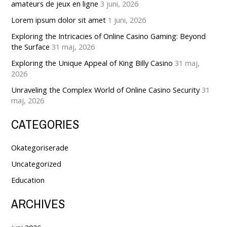
amateurs de jeux en ligne
3 juni, 2026
Lorem ipsum dolor sit amet
1 juni, 2026
Exploring the Intricacies of Online Casino Gaming: Beyond
the Surface
31 maj, 2026
Exploring the Unique Appeal of King Billy Casino
31 maj,
2026
Unraveling the Complex World of Online Casino Security
31
maj, 2026
CATEGORIES
Okategoriserade
Uncategorized
Education
ARCHIVES