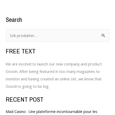
Search
S
ö
FREE TEXT
k
e
We are excited to launch our new company and product
f
Ooooh. After being featured in too many magazines to
t
mention and having created an online stir, we know that
e
Ooooh is going to be big.
r
:
RECENT POST
Mad Casino : Une plateforme incontournable pour les