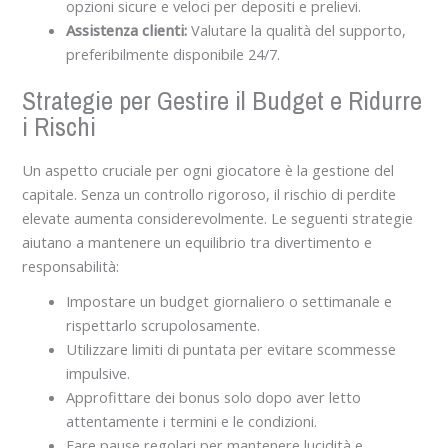
opzioni sicure e veloci per depositi e prelievi.
Assistenza clienti:
Valutare la qualità del supporto,
preferibilmente disponibile 24/7.
Strategie per Gestire il Budget e Ridurre
i Rischi
Un aspetto cruciale per ogni giocatore è la gestione del
capitale. Senza un controllo rigoroso, il rischio di perdite
elevate aumenta considerevolmente. Le seguenti strategie
aiutano a mantenere un equilibrio tra divertimento e
responsabilità:
Impostare un budget giornaliero o settimanale e
rispettarlo scrupolosamente.
Utilizzare limiti di puntata per evitare scommesse
impulsive.
Approfittare dei bonus solo dopo aver letto
attentamente i termini e le condizioni.
Fare pause regolari per mantenere lucidità e