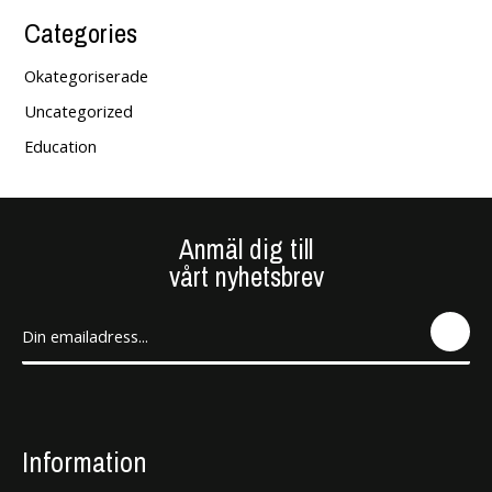
Categories
Okategoriserade
Uncategorized
Education
Anmäl dig till
vårt nyhetsbrev
SEN
D
Information