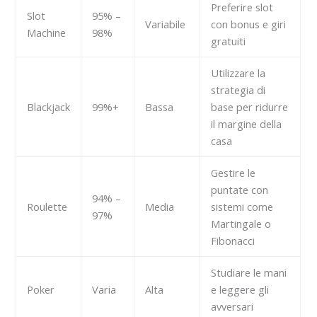
Preferire slot
Slot
95% –
Variabile
con bonus e giri
Machine
98%
gratuiti
Utilizzare la
strategia di
Blackjack
99%+
Bassa
base per ridurre
il margine della
casa
Gestire le
puntate con
94% –
Roulette
Media
sistemi come
97%
Martingale o
Fibonacci
Studiare le mani
Poker
Varia
Alta
e leggere gli
avversari