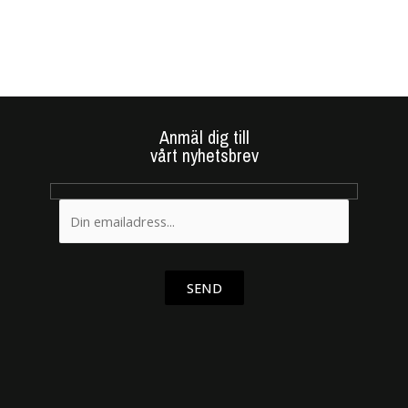
Anmäl dig till
vårt nyhetsbrev
SEND