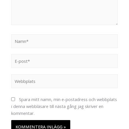
Namn*
E-
post*
Webbplats
Spara mitt namn, min e-postadress och webbplats
i denna webbläsare till nästa gång jag skriver en
kommentar.