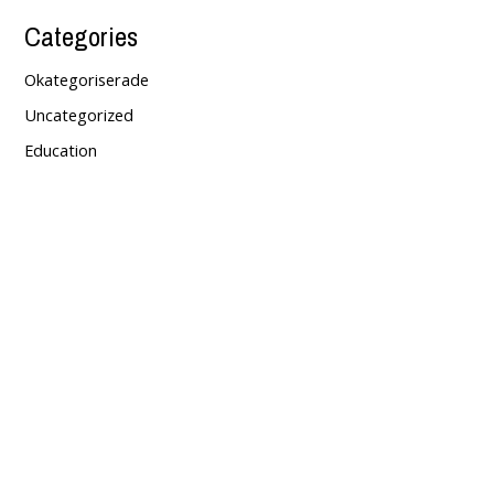
Categories
Okategoriserade
Uncategorized
Education