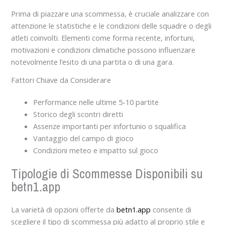
Prima di piazzare una scommessa, è cruciale analizzare con
attenzione le statistiche e le condizioni delle squadre o degli
atleti coinvolti. Elementi come forma recente, infortuni,
motivazioni e condizioni climatiche possono influenzare
notevolmente l’esito di una partita o di una gara.
Fattori Chiave da Considerare
Performance nelle ultime 5-10 partite
Storico degli scontri diretti
Assenze importanti per infortunio o squalifica
Vantaggio del campo di gioco
Condizioni meteo e impatto sul gioco
Tipologie di Scommesse Disponibili su
betn1.app
La varietà di opzioni offerte da
betn1.app
consente di
scegliere il tipo di scommessa più adatto al proprio stile e