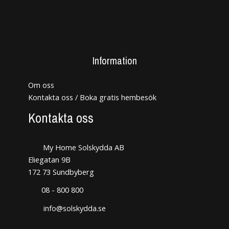
Information
Om oss
Kontakta oss / Boka gratis hembesök
Kontakta oss
My Home Solskydda AB
Eliegatan 9B
172 73 Sundbyberg
08 - 800 800
info@solskydda.se