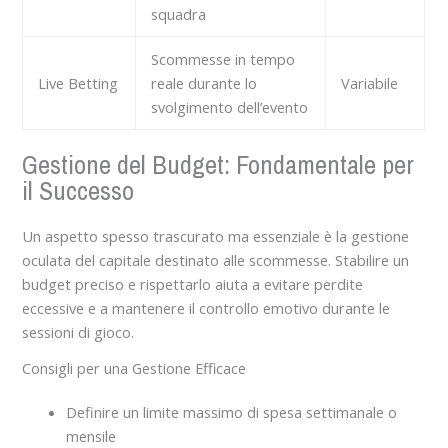
squadra
Scommesse in tempo
Live Betting
reale durante lo
Variabile
svolgimento dell’evento
Gestione del Budget: Fondamentale per
il Successo
Un aspetto spesso trascurato ma essenziale è la gestione
oculata del capitale destinato alle scommesse. Stabilire un
budget preciso e rispettarlo aiuta a evitare perdite
eccessive e a mantenere il controllo emotivo durante le
sessioni di gioco.
Consigli per una Gestione Efficace
Definire un limite massimo di spesa settimanale o
mensile