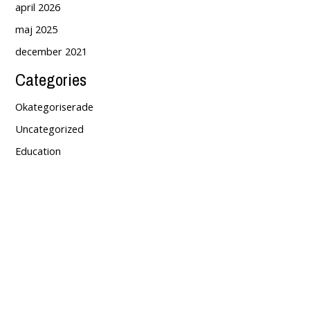
april 2026
maj 2025
december 2021
Categories
Okategoriserade
Uncategorized
Education