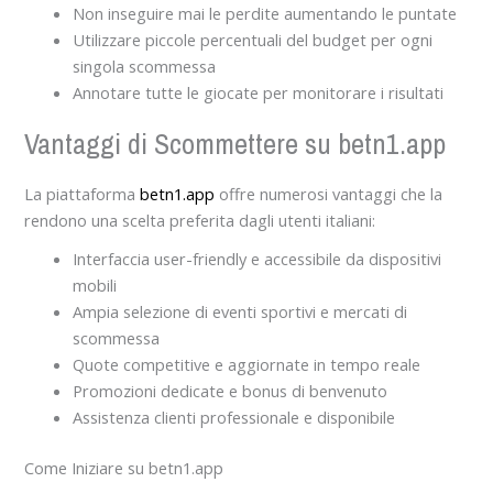
Non inseguire mai le perdite aumentando le puntate
Utilizzare piccole percentuali del budget per ogni
singola scommessa
Annotare tutte le giocate per monitorare i risultati
Vantaggi di Scommettere su betn1.app
La piattaforma
betn1.app
offre numerosi vantaggi che la
rendono una scelta preferita dagli utenti italiani:
Interfaccia user-friendly e accessibile da dispositivi
mobili
Ampia selezione di eventi sportivi e mercati di
scommessa
Quote competitive e aggiornate in tempo reale
Promozioni dedicate e bonus di benvenuto
Assistenza clienti professionale e disponibile
Come Iniziare su betn1.app