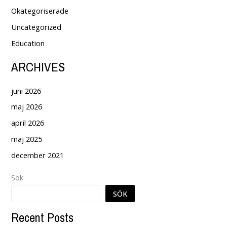
Okategoriserade
Uncategorized
Education
ARCHIVES
juni 2026
maj 2026
april 2026
maj 2025
december 2021
Sök
SÖK
Recent Posts