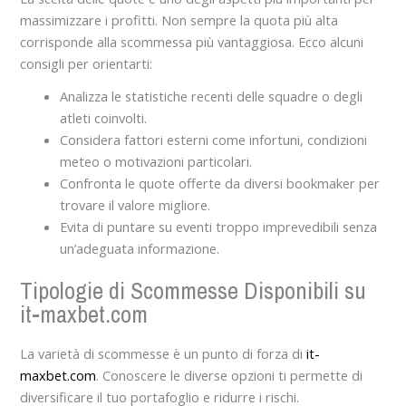
massimizzare i profitti. Non sempre la quota più alta
corrisponde alla scommessa più vantaggiosa. Ecco alcuni
consigli per orientarti:
Analizza le statistiche recenti delle squadre o degli
atleti coinvolti.
Considera fattori esterni come infortuni, condizioni
meteo o motivazioni particolari.
Confronta le quote offerte da diversi bookmaker per
trovare il valore migliore.
Evita di puntare su eventi troppo imprevedibili senza
un’adeguata informazione.
Tipologie di Scommesse Disponibili su
it-maxbet.com
La varietà di scommesse è un punto di forza di
it-
maxbet.com
. Conoscere le diverse opzioni ti permette di
diversificare il tuo portafoglio e ridurre i rischi.