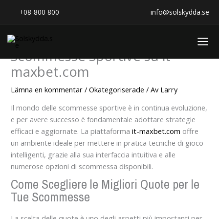
Hoppa
Hem
Okategoriserade
+08-800 800
info@solskydda.se
till
innehåll
Strategie Vincenti per
Scommesse Sportive su it-
maxbet.com
Lämna en kommentar
/
Okategoriserade
/ Av
Larry
Il mondo delle scommesse sportive è in continua evoluzione,
e per avere successo è fondamentale adottare strategie
efficaci e aggiornate. La piattaforma
it-maxbet.com
offre
un ambiente ideale per mettere in pratica tecniche di gioco
intelligenti, grazie alla sua interfaccia intuitiva e alle
numerose opzioni di scommessa disponibili.
Come Scegliere le Migliori Quote per le
Tue Scommesse
La scelta delle quote è uno degli aspetti più importanti per