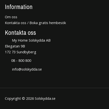
Information
Om oss
Kontakta oss / Boka gratis hembesök
Kontakta oss
My Home Solskydda AB
Eliegatan 9B
172 73 Sundbyberg
08 - 800 800
info@solskydda.se
Copyright © 2026 Solskydda.se