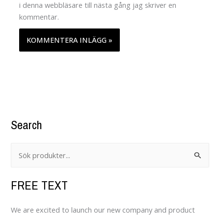
i denna webbläsare till nästa gång jag skriver en
kommentar.
Search
S
ö
FREE TEXT
k
e
We are excited to launch our new company and product
f