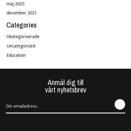
maj 2025
december 2021
Categories
Okategoriserade
Uncategorized
Education
Anmäl dig till
vårt nyhetsbrev
SEN
D