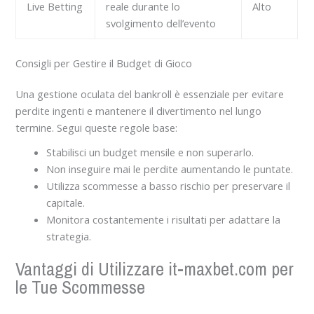
Live Betting
reale durante lo
Alto
svolgimento dell’evento
Consigli per Gestire il Budget di Gioco
Una gestione oculata del bankroll è essenziale per evitare
perdite ingenti e mantenere il divertimento nel lungo
termine. Segui queste regole base:
Stabilisci un budget mensile e non superarlo.
Non inseguire mai le perdite aumentando le puntate.
Utilizza scommesse a basso rischio per preservare il
capitale.
Monitora costantemente i risultati per adattare la
strategia.
Vantaggi di Utilizzare it-maxbet.com per
le Tue Scommesse