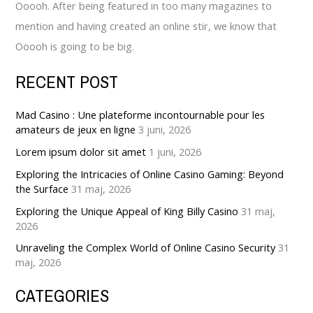
Ooooh. After being featured in too many magazines to
t
mention and having created an online stir, we know that
e
Ooooh is going to be big.
r
:
RECENT POST
Mad Casino : Une plateforme incontournable pour les
amateurs de jeux en ligne
3 juni, 2026
Lorem ipsum dolor sit amet
1 juni, 2026
Exploring the Intricacies of Online Casino Gaming: Beyond
the Surface
31 maj, 2026
Exploring the Unique Appeal of King Billy Casino
31 maj,
2026
Unraveling the Complex World of Online Casino Security
31
maj, 2026
CATEGORIES