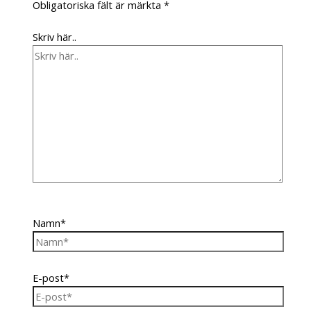
Obligatoriska fält är märkta
*
Skriv här..
Namn*
E-post*