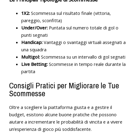
1X2:
Scommessa sul risultato finale (vittoria,
pareggio, sconfitta)
Under/Over:
Puntata sul numero totale di gol o
punti segnati
Handicap:
Vantaggi o svantaggi virtuali assegnati a
una squadra
Multigol:
Scommessa su un intervallo di gol segnati
Live Betting:
Scommesse in tempo reale durante la
partita
Consigli Pratici per Migliorare le Tue
Scommesse
Oltre a scegliere la piattaforma giusta e a gestire il
budget, esistono alcune buone pratiche che possono
aiutare a incrementare le probabilità di vincita e a vivere
un’esperienza di gioco più soddisfacente.