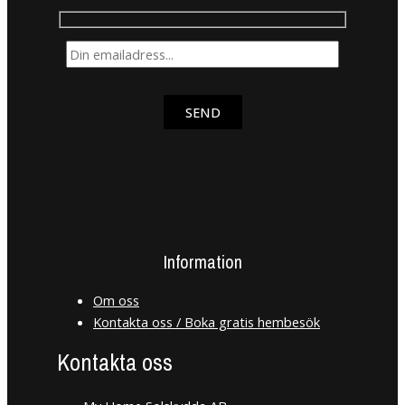
SEND
Information
Om oss
Kontakta oss / Boka gratis hembesök
Kontakta oss