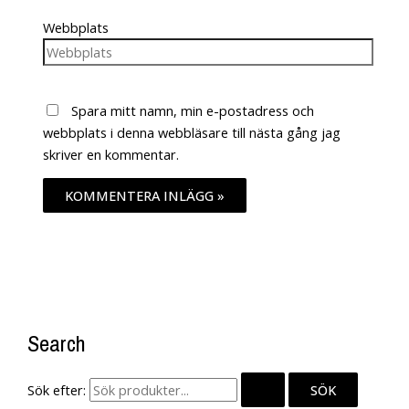
Webbplats
Spara mitt namn, min e-postadress och
webbplats i denna webbläsare till nästa gång jag
skriver en kommentar.
Search
Sök efter: