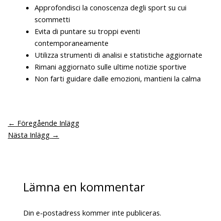
Approfondisci la conoscenza degli sport su cui
scommetti
Evita di puntare su troppi eventi
contemporaneamente
Utilizza strumenti di analisi e statistiche aggiornate
Rimani aggiornato sulle ultime notizie sportive
Non farti guidare dalle emozioni, mantieni la calma
←
Föregående Inlägg
Nästa Inlägg
→
Lämna en kommentar
Din e-postadress kommer inte publiceras.