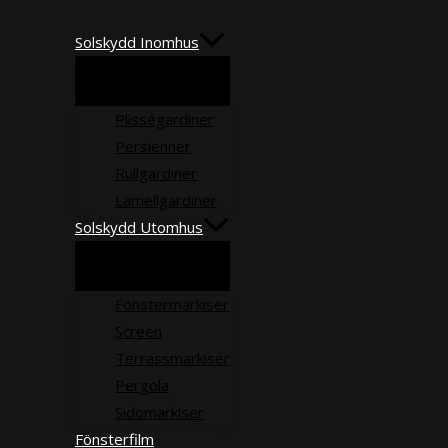
Solskydd Inomhus
Plisségardiner
Persienner
Rullgardiner
Lamellgardiner
Solskydd Utomhus
Fönstermarkiser
Screen
Terrassmarkiser
Spara mitt namn, min e-postadress och webbplats
Pergola
kommentar.
Sidomarkiser
Fönsterfilm