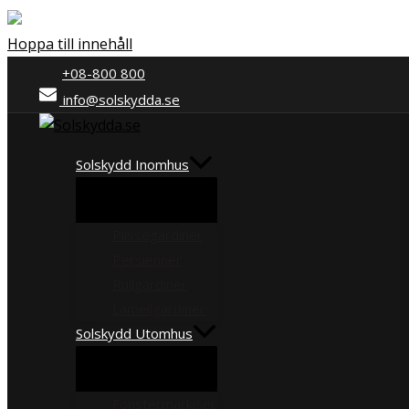
Hoppa till innehåll
+08-800 800
info@solskydda.se
Solskydd Inomhus
Plisségardiner
Persienner
Rullgardiner
Lamellgardiner
Solskydd Utomhus
Fönstermarkiser