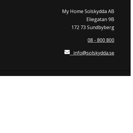
My Home Solskydda AB
Eliegatan 9B
172 73 Sundbyberg
08 - 800 800
info@solskydda.se
när som helst välja att neka cookies om du så önskar.