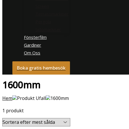
Screen
Terrassmarkiser
Pergola
Sidomarkiser
Fönsterfilm
Gardiner
Om Oss
Boka gratis hembesök
1600mm
Hem
Produkt Ufall
1600mm
1 produkt