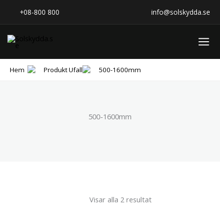
Sortera
Hoppa
efter
+08-800 800
info@solskydda.se
popularitet
till
innehåll
Hem
Produkt Ufall
500-1600mm
500-1600mm
Visar alla 2 resultat