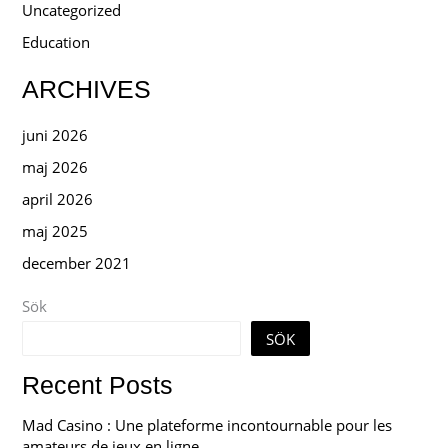
Uncategorized
Education
ARCHIVES
juni 2026
maj 2026
april 2026
maj 2025
december 2021
Sök
SÖK
Recent Posts
Mad Casino : Une plateforme incontournable pour les
amateurs de jeux en ligne