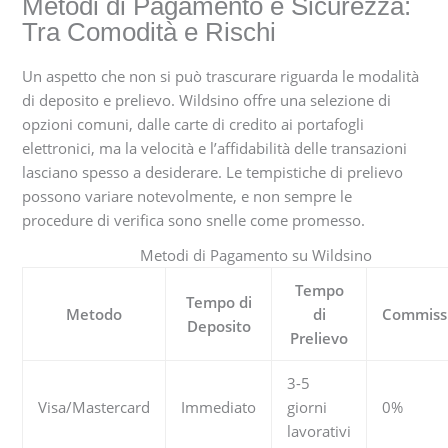
Metodi di Pagamento e Sicurezza:
Tra Comodità e Rischi
Un aspetto che non si può trascurare riguarda le modalità
di deposito e prelievo. Wildsino offre una selezione di
opzioni comuni, dalle carte di credito ai portafogli
elettronici, ma la velocità e l’affidabilità delle transazioni
lasciano spesso a desiderare. Le tempistiche di prelievo
possono variare notevolmente, e non sempre le
procedure di verifica sono snelle come promesso.
Metodi di Pagamento su Wildsino
Tempo
Tempo di
Metodo
di
Commiss
Deposito
Prelievo
3-5
Visa/Mastercard
Immediato
giorni
0%
lavorativi