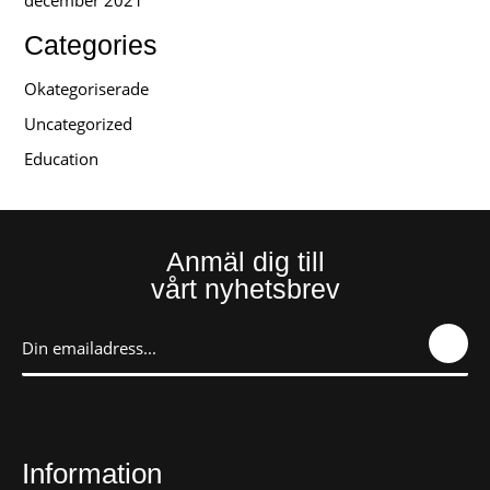
december 2021
Categories
Okategoriserade
Uncategorized
Education
Anmäl dig till
vårt nyhetsbrev
SEN
D
Information