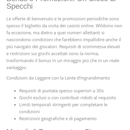
Specchi
Le offerte di benvenuto e le promozioni periodiche sono
spesso il biglietto da visita dei casinò online. Wildsino non
fa eccezione, ma dietro a quei numeri allettanti si
nascondono condizioni che farebbero impallidire anche il
più navigato dei giocatori. Requisiti di scommessa elevati
e restrizioni sui giochi accettati sono la norma,
trasformando il bonus in un miraggio più che in un reale
vantaggio.
Condizioni da Leggere con la Lente d’Ingrandimento
Requisiti di puntata spesso superiori a 30x
Giochi esclusi o con contributi ridotti al requisito
Limiti temporali stringenti per completare le
condizioni
Restrizioni geografiche e di pagamento