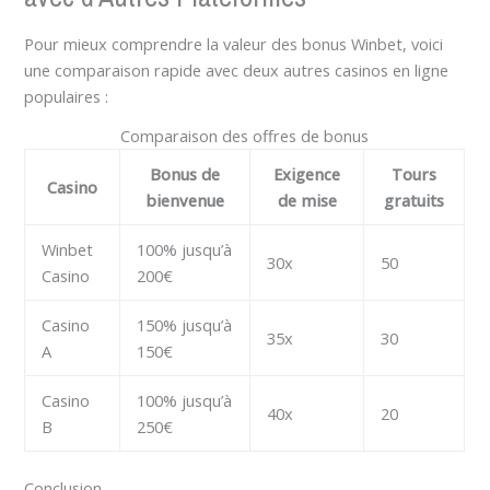
Pour mieux comprendre la valeur des bonus Winbet, voici
une comparaison rapide avec deux autres casinos en ligne
populaires :
Comparaison des offres de bonus
Bonus de
Exigence
Tours
Casino
bienvenue
de mise
gratuits
Winbet
100% jusqu’à
30x
50
Casino
200€
Casino
150% jusqu’à
35x
30
A
150€
Casino
100% jusqu’à
40x
20
B
250€
Conclusion