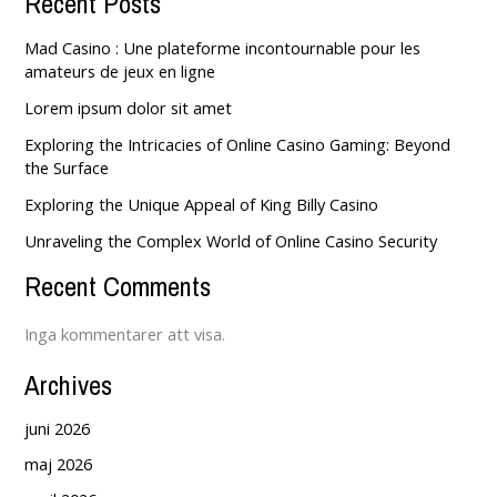
Recent Posts
Mad Casino : Une plateforme incontournable pour les
amateurs de jeux en ligne
Lorem ipsum dolor sit amet
Exploring the Intricacies of Online Casino Gaming: Beyond
the Surface
Exploring the Unique Appeal of King Billy Casino
Unraveling the Complex World of Online Casino Security
Recent Comments
Inga kommentarer att visa.
Archives
juni 2026
maj 2026