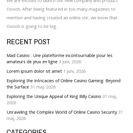
We are excited to launch our new company and product
f
Ooooh. After being featured in too many magazines to
t
mention and having created an online stir, we know that
e
Ooooh is going to be big.
r
:
RECENT POST
Mad Casino : Une plateforme incontournable pour les
amateurs de jeux en ligne
3 juni, 2026
Lorem ipsum dolor sit amet
1 juni, 2026
Exploring the Intricacies of Online Casino Gaming: Beyond
the Surface
31 maj, 2026
Exploring the Unique Appeal of King Billy Casino
31 maj,
2026
Unraveling the Complex World of Online Casino Security
31
maj, 2026
CATEGORIES