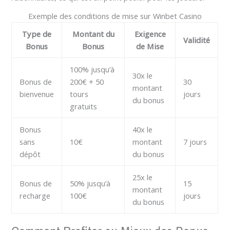
Exemple des conditions de mise sur Winbet Casino
Type de
Montant du
Exigence
Validité
Bonus
Bonus
de Mise
100% jusqu’à
30x le
Bonus de
200€ + 50
30
montant
bienvenue
tours
jours
du bonus
gratuits
Bonus
40x le
sans
10€
montant
7 jours
dépôt
du bonus
25x le
Bonus de
50% jusqu’à
15
montant
recharge
100€
jours
du bonus