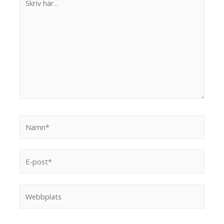
här..
Namn*
E-
post*
Webbplats