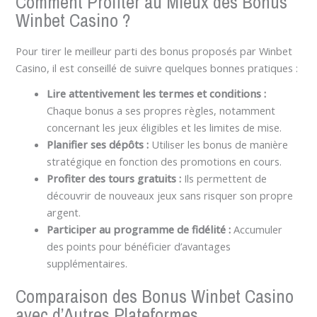
Comment Profiter au Mieux des Bonus
Winbet Casino ?
Pour tirer le meilleur parti des bonus proposés par Winbet
Casino, il est conseillé de suivre quelques bonnes pratiques :
Lire attentivement les termes et conditions :
Chaque bonus a ses propres règles, notamment
concernant les jeux éligibles et les limites de mise.
Planifier ses dépôts :
Utiliser les bonus de manière
stratégique en fonction des promotions en cours.
Profiter des tours gratuits :
Ils permettent de
découvrir de nouveaux jeux sans risquer son propre
argent.
Participer au programme de fidélité :
Accumuler
des points pour bénéficier d’avantages
supplémentaires.
Comparaison des Bonus Winbet Casino
avec d’Autres Plateformes