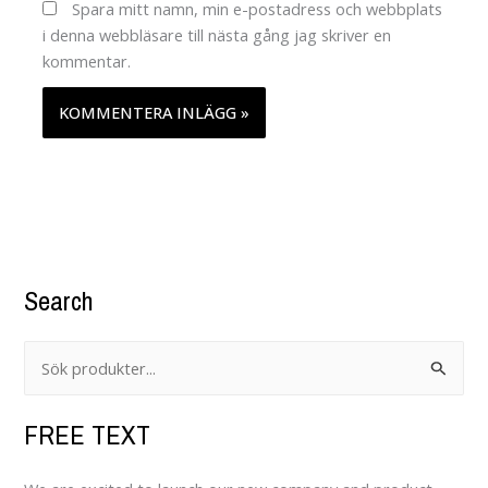
Spara mitt namn, min e-postadress och webbplats
i denna webbläsare till nästa gång jag skriver en
kommentar.
Search
S
ö
FREE TEXT
k
e