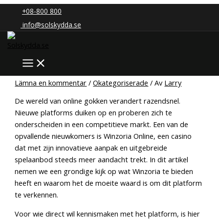
Hoppa
S
Hem
Okategoriserade
+08-800 800
till
ö
info@solskydda.se
innehåll
k
Winzoria Online: Een
e
Diepgaande Analyse van een
Opkomend iGaming Platform
f
t
Lämna en kommentar
/
Okategoriserade
/ Av
Larry
e
De wereld van online gokken verandert razendsnel.
r
Nieuwe platforms duiken op en proberen zich te
:
onderscheiden in een competitieve markt. Een van de
opvallende nieuwkomers is Winzoria Online, een casino
dat met zijn innovatieve aanpak en uitgebreide
spelaanbod steeds meer aandacht trekt. In dit artikel
nemen we een grondige kijk op wat Winzoria te bieden
heeft en waarom het de moeite waard is om dit platform
te verkennen.
Voor wie direct wil kennismaken met het platform, is hier