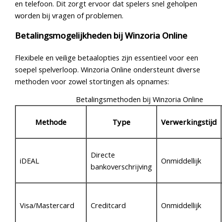
en telefoon. Dit zorgt ervoor dat spelers snel geholpen
worden bij vragen of problemen.
Betalingsmogelijkheden bij Winzoria Online
Flexibele en veilige betaalopties zijn essentieel voor een
soepel spelverloop. Winzoria Online ondersteunt diverse
methoden voor zowel stortingen als opnames:
Betalingsmethoden bij Winzoria Online
Methode
Type
Verwerkingstijd
Directe
iDEAL
Onmiddellijk
bankoverschrijving
Visa/Mastercard
Creditcard
Onmiddellijk