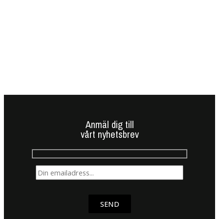
Anmäl dig till
vårt nyhetsbrev
SEND