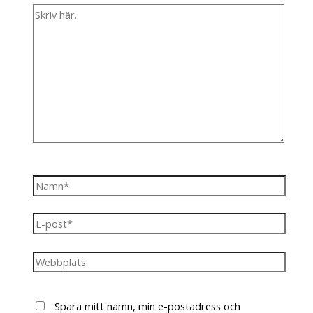
Skriv
här..
Namn*
E-
post*
Webbplats
Spara mitt namn, min e-postadress och