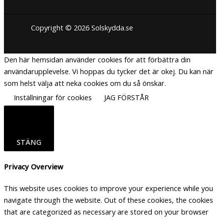
Copyright © 2026 Solskydda.se
Den här hemsidan använder cookies för att förbättra din
användarupplevelse. Vi hoppas du tycker det är okej. Du kan när
som helst välja att neka cookies om du så önskar.
Inställningar för cookies
JAG FÖRSTÅR
STÄNG
Privacy Overview
This website uses cookies to improve your experience while you
navigate through the website. Out of these cookies, the cookies
that are categorized as necessary are stored on your browser