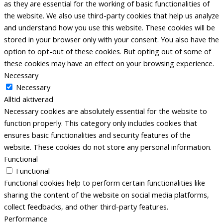
as they are essential for the working of basic functionalities of
the website. We also use third-party cookies that help us analyze
and understand how you use this website. These cookies will be
stored in your browser only with your consent. You also have the
option to opt-out of these cookies. But opting out of some of
these cookies may have an effect on your browsing experience.
Necessary
Necessary
Alltid aktiverad
Necessary cookies are absolutely essential for the website to
function properly. This category only includes cookies that
ensures basic functionalities and security features of the
website. These cookies do not store any personal information.
Functional
Functional
Functional cookies help to perform certain functionalities like
sharing the content of the website on social media platforms,
collect feedbacks, and other third-party features.
Performance