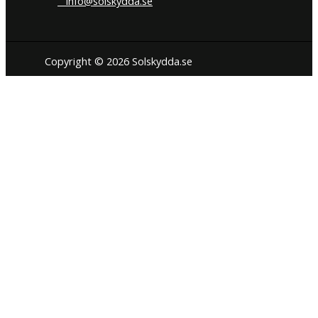
info@solskydda.se
Copyright © 2026 Solskydda.se
Den här hemsidan använder cookies för att förbättra din
användarupplevelse. Vi hoppas du tycker det är okej. Du kan när
som helst välja att neka cookies om du så önskar.
Inställningar för cookies
JAG FÖRSTÅR
STÄNG
Privacy Overview
This website uses cookies to improve your experience while you
navigate through the website. Out of these cookies, the cookies