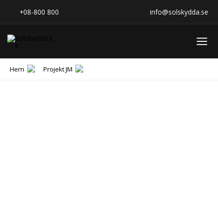
Hoppa
+08-800 800
info@solskydda.se
till
innehåll
Hem
Projekt JM