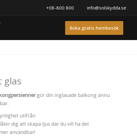
+08-800 800
info@solskydda.se
r
Boka gratis hembesök
 glas
kongpersienner
gör din inglasade balkong ännu
bar.
synlighet utifrån
låter dig att skapa ljus där du vill ha det
 mer användbar!