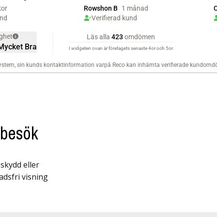
mbesök
skydd eller
adsfri visning