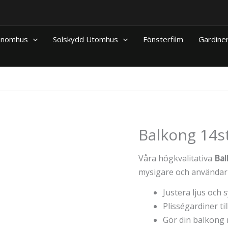
 Inomhus
Solskydd Utomhus
Fönsterfilm
Gardine
Balkong 14st
Våra högkvalitativa
Bal
mysigare och användar
Justera ljus och 
Plisségardiner til
Gör din balkong