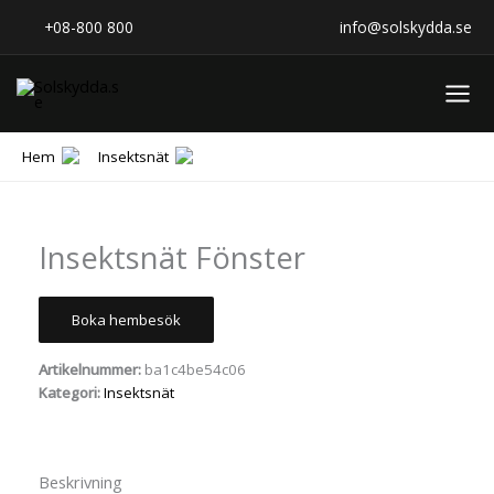
Hoppa
+08-800 800
info@solskydda.se
till
innehåll
Hem
Insektsnät
Insektsnät Fönster
Boka hembesök
Artikelnummer:
ba1c4be54c06
Kategori:
Insektsnät
Beskrivning