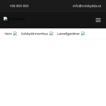
Hoppa
+08-800 800
info@solskydda.se
till
innehåll
Hem
Solskydd inomhus
Lamellgardiner