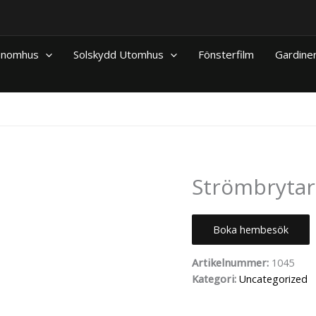
 Inomhus
Solskydd Utomhus
Fönsterfilm
Gardine
Strömbrytare
Boka hembesök
Artikelnummer:
1045
Kategori:
Uncategorized