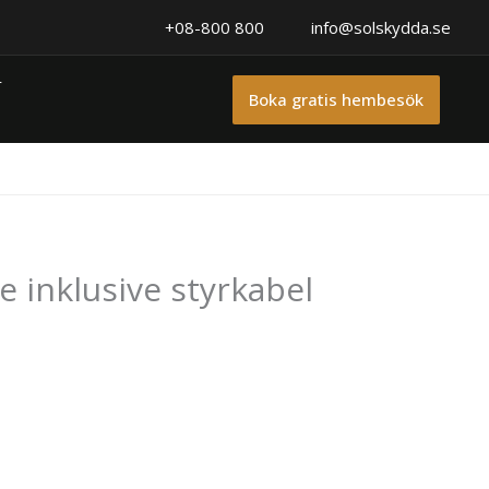
+08-800 800
info@solskydda.se
r
Boka gratis hembesök
 inklusive styrkabel