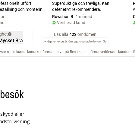
mbesök
skydd eller
adsfri visning