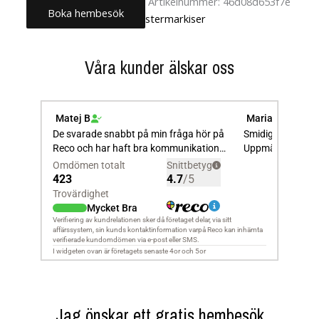
Artikelnummer:
46d08d653f7e
Boka hembesök
Kategori:
Terrass- & Fönstermarkiser
Våra kunder älskar oss
Jag önskar ett gratis hembesök