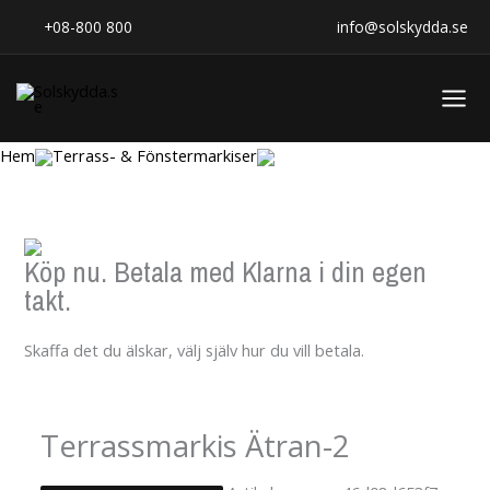
Hoppa
+08-800 800
info@solskydda.se
till
innehåll
Hem
Terrass- & Fönstermarkiser
Köp nu. Betala med Klarna i din egen
takt.
Skaffa det du älskar, välj själv hur du vill betala.
Terrassmarkis Ätran-2