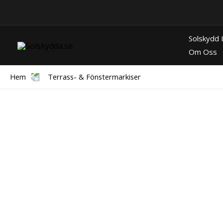
Hoppa
till
innehåll
Solskydd
Om Oss
Hem
Terrass- & Fönstermarkiser