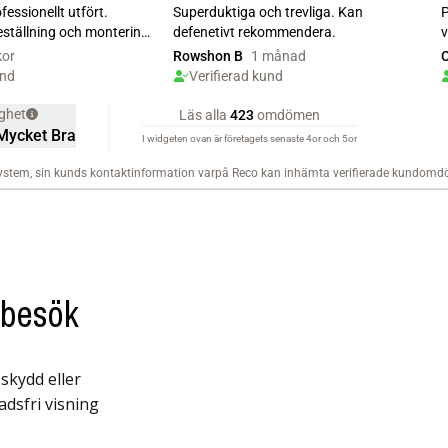
mbesök
skydd eller
adsfri visning