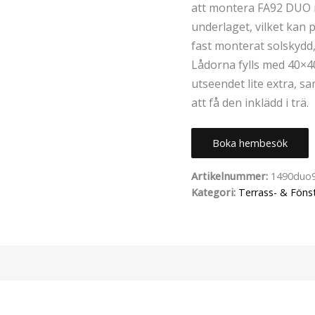
att montera FA92 DUO m
underlaget, vilket kan 
fast monterat solskydd,
Lådorna fylls med 40×4
utseendet lite extra, s
att få den inklädd i trä.
Boka hembesök
Artikelnummer:
1490duo
Kategori:
Terrass- & Föns