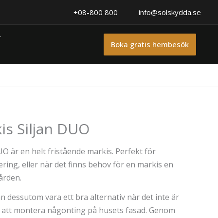
+08-800 800
info@solskydda.se
r
Boka gratis hembesök
is Siljan DUO
 är en helt fristående markis. Perfekt för
ing, eller när det finns behov för en markis en
gården.
n dessutom vara ett bra alternativ när det inte är
ligt att montera någonting på husets fasad. Genom