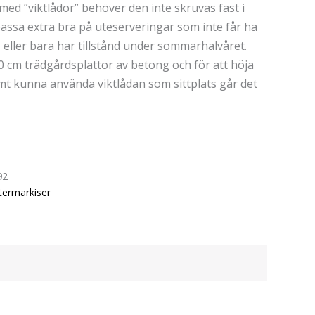
ed ”viktlådor” behöver den inte skruvas fast i
passa extra bra på uteserveringar som inte får ha
 eller bara har tillstånd under sommarhalvåret.
0 cm trädgårdsplattor av betong och för att höja
amt kunna använda viktlådan som sittplats går det
92
termarkiser