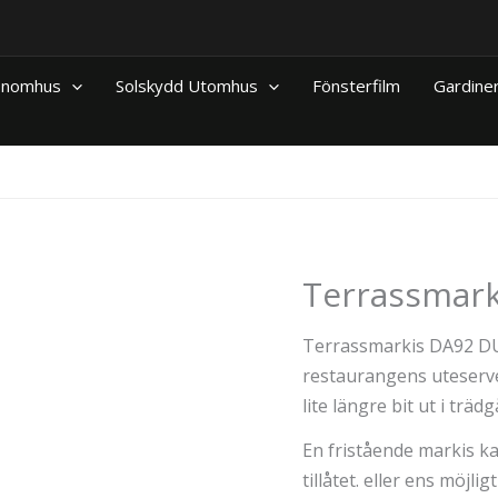
 Inomhus
Solskydd Utomhus
Fönsterfilm
Gardine
Terrassmark
Terrassmarkis DA92 DUO
restaurangens uteserver
lite längre bit ut i träd
En fristående markis ka
tillåtet. eller ens möj